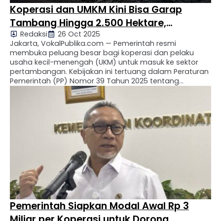
Koperasi dan UMKM Kini Bisa Garap
Tambang Hingga 2.500 Hektare,
Redaksi
26 Oct 2025
Pemerintah Buka Pintu Lewat PP 39/2025
Jakarta, VokalPublika.com — Pemerintah resmi
membuka peluang besar bagi koperasi dan pelaku
usaha kecil-menengah (UKM) untuk masuk ke sektor
pertambangan. Kebijakan ini tertuang dalam Peraturan
Pemerintah (PP) Nomor 39 Tahun 2025 tentang
Perubahan Kedua atas PP Nomor 96 Tahun 2021
mengenai Pelaksanaan Kegiatan Usaha Pertambangan
Mineral dan Batubara (Minerba). Dalam aturan baru itu,
koperasi dan …
Pemerintah Siapkan Modal Awal Rp 3
Miliar per Koperasi untuk Dorong