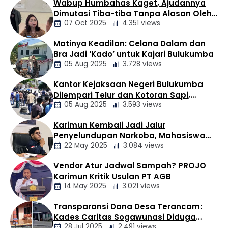
Wabup Humbahas Kaget, Ajudannya
(5/8/2026), dilakukan oleh Ketua Bidang …
Berita
Dimutasi Tiba-tiba Tanpa Alasan Oleh
Daerah
07 Oct 2025
4.351 views
Bupati
Matinya Keadilan: Celana Dalam dan
Berita
Bra Jadi ‘Kado’ untuk Kajari Bulukumba
Daerah
05 Aug 2025
3.728 views
Kantor Kejaksaan Negeri Bulukumba
Berita
Dilempari Telur dan Kotoran Sapi,
Daerah
05 Aug 2025
3.593 views
Keluarga Korban Lakalantas Tuntut
Keadilan
Karimun Kembali Jadi Jalur
Berita
Penyelundupan Narkoba, Mahasiswa
Daerah
22 May 2025
3.084 views
Desak Pemkab dan Aparat Bertindak
Tegas
Vendor Atur Jadwal Sampah? PROJO
Berita
Karimun Kritik Usulan PT AGB
Daerah
14 May 2025
3.021 views
Transparansi Dana Desa Terancam:
Berita
Kades Caritas Sogawunasi Diduga
Daerah
28 Jul 2025
2.491 views
Gelapkan Bantuan untuk Warga