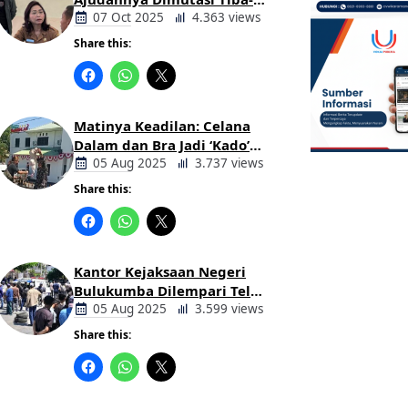
tiba Tanpa Alasan Oleh
07 Oct 2025
4.363 views
Bupati
Share this:
Berita
Daerah
Matinya Keadilan: Celana
Dalam dan Bra Jadi ‘Kado’
untuk Kajari Bulukumba
05 Aug 2025
3.737 views
Share this:
Berita
Daerah
Kantor Kejaksaan Negeri
Bulukumba Dilempari Telur
dan Kotoran Sapi, Keluarga
05 Aug 2025
3.599 views
Korban Lakalantas Tuntut
Share this:
Keadilan
Berita
Daerah