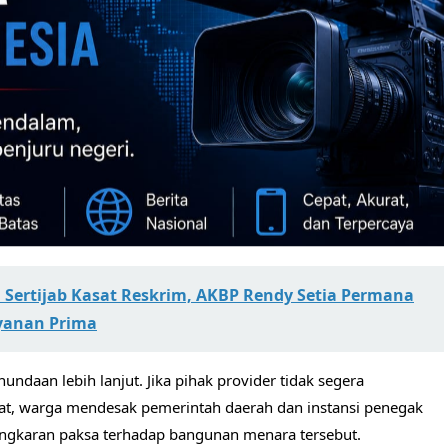
 Sertijab Kasat Reskrim, AKBP Rendy Setia Permana
yanan Prima
ndaan lebih lanjut. Jika pihak provider tidak segera
t, warga mendesak pemerintah daerah dan instansi penegak
ngkaran paksa terhadap bangunan menara tersebut.