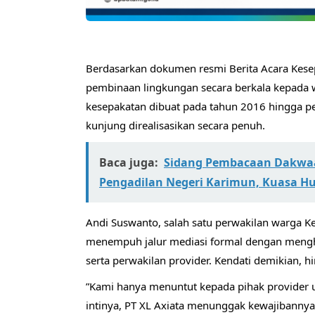
​Berdasarkan dokumen resmi Berita Acara Kese
pembinaan lingkungan secara berkala kepada w
kesepakatan dibuat pada tahun 2016 hingga per
kunjung direalisasikan secara penuh.
Baca juga:
Sidang Pembacaan Dakwaa
Pengadilan Negeri Karimun, Kuasa H
​Andi Suswanto, salah satu perwakilan warga 
menempuh jalur mediasi formal dengan menghub
serta perwakilan provider. Kendati demikian, hi
​”Kami hanya menuntut kepada pihak provider
intinya, PT XL Axiata menunggak kewajibannya