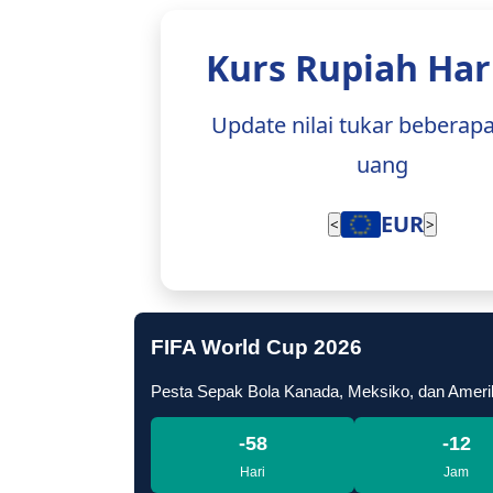
Kurs Rupiah Hari
Update nilai tukar beberap
uang
EUR
<
>
FIFA World Cup 2026
Pesta Sepak Bola Kanada, Meksiko, dan Ameri
-58
-12
Hari
Jam