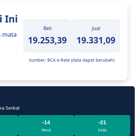
 Ini
Beli
Jual
a mata
19.253,39
19.331,09
Sumber: BCA e-Rate (data dapat berubah)
ka Serikat
-14
-23
Menit
Detik