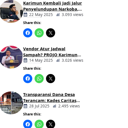
Karimun Kembali Jadi Jalur
Penyelundupan Narkoba,
Mahasiswa Desak Pemkab
22 May 2025
3.093 views
dan Aparat Bertindak Tegas
Share this:
Berita
Daerah
Vendor Atur Jadwal
Sampah? PROJO Karimun
Kritik Usulan PT AGB
14 May 2025
3.026 views
Share this:
Berita
Daerah
Transparansi Dana Desa
Terancam: Kades Caritas
Sogawunasi Diduga
28 Jul 2025
2.495 views
Gelapkan Bantuan untuk
Share this:
Warga
Berita
Daerah