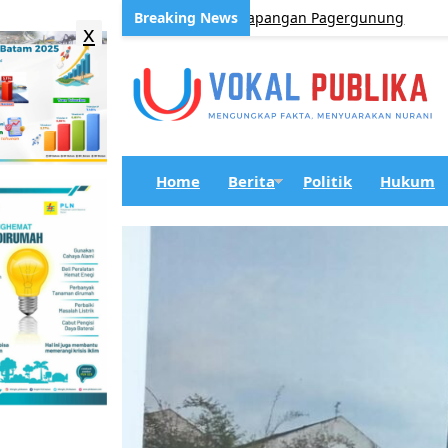
njau Latihan Paskibra di Lapangan Pagergunung
BERITA
x
Home
Berita
Politik
Hukum