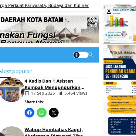
Pariwisata, Budaya dan Kuliner
INVESTIGASI AS
BERITA
x
Most popular
4 Kadis Dan 1 Asisten
Kompak Mengundurkan
Diri, Ada Apa Pemerintahan
17 Sep 2025
5.464 views
Oloan
Share this:
Berita
Daerah
Wabup Humbahas Kaget,
Ajudannya Dimutasi Tiba-