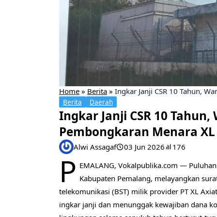
Home
»
Berita
»
Ingkar Janji CSR 10 Tahun, W
Berita
Daerah
Ingkar Janji CSR 10 Tahun
Pembongkaran Menara XL 
Alwi Assagaf
03 Jun 2026
176
P
EMALANG, Vokalpublika.com — Puluhan 
Kabupaten Pemalang, melayangkan surat
telekomunikasi (BST) milik provider PT XL Axiat
ingkar janji dan menunggak kewajiban dana kom