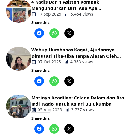
4 Kadis Dan 1 Asisten Kompak
Mengundurkan Diri, Ada Apa
Pemerintahan Oloan
17 Sep 2025
5.464 views
Share this:
Berita
Daerah
Wabup Humbahas Kaget, Ajudannya
Dimutasi Tiba-tiba Tanpa Alasan Oleh
Bupati
07 Oct 2025
4.363 views
Share this:
Berita
Daerah
Matinya Keadilan: Celana Dalam dan Bra
Jadi ‘Kado’ untuk Kajari Bulukumba
05 Aug 2025
3.737 views
Share this:
Berita
Daerah