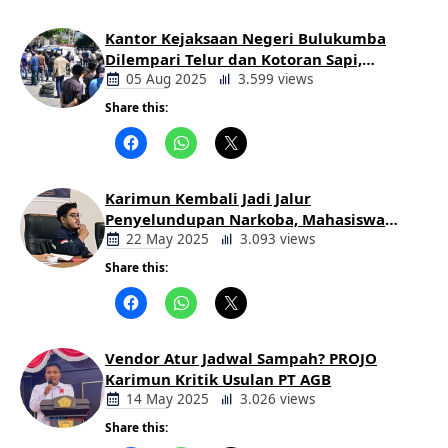
Kantor Kejaksaan Negeri Bulukumba
Dilempari Telur dan Kotoran Sapi,
Keluarga Korban Lakalantas Tuntut
05 Aug 2025
3.599 views
Keadilan
Share this:
Berita
Daerah
Karimun Kembali Jadi Jalur
Penyelundupan Narkoba, Mahasiswa
Desak Pemkab dan Aparat Bertindak
22 May 2025
3.093 views
Tegas
Share this:
Berita
Daerah
Vendor Atur Jadwal Sampah? PROJO
Karimun Kritik Usulan PT AGB
14 May 2025
3.026 views
Share this:
Berita