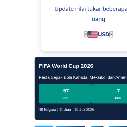
Update nilai tukar beberap
uang
USD
<
>
FIFA World Cup 2026
Pesta Sepak Bola Kanada, Meksiko, dan Ameri
-57
-7
Hari
Jam
48 Negara
| 11 Juni - 19 Juli 2026