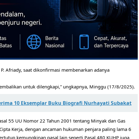
P. Afriady, saat dikonfirmasi membenarkan adanya
dikembalikan untuk dilengkapi,” ungkapnya, Minggu (17/8/2025).
rima 10 Eksemplar Buku Biografi Nurhayati Subakat
 Pasal 55 UU Nomor 22 Tahun 2001 tentang Minyak dan Gas
ipta Kerja, dengan ancaman hukuman penjara paling lama 6
ertutup kemungkinan pasal lain seperti Pasal 480 KUHP juga