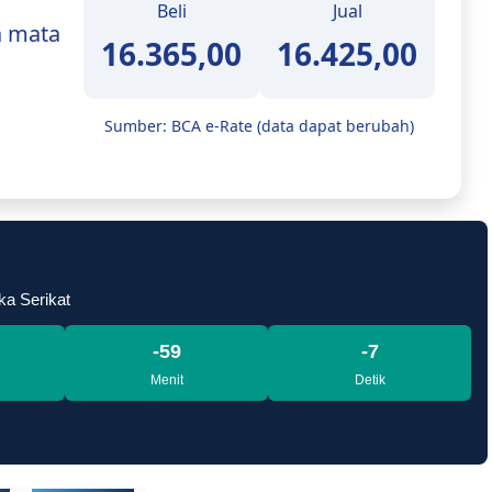
Beli
Jual
a mata
16.365,00
16.425,00
Sumber: BCA e-Rate (data dapat berubah)
ka Serikat
-59
-8
Menit
Detik