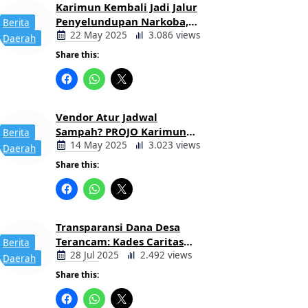
Karimun Kembali Jadi Jalur
Penyelundupan Narkoba,
Berita
Mahasiswa Desak Pemkab
22 May 2025
3.086 views
Daerah
dan Aparat Bertindak Tegas
Share this:
Vendor Atur Jadwal
Sampah? PROJO Karimun
Berita
Kritik Usulan PT AGB
14 May 2025
3.023 views
Daerah
Share this:
Transparansi Dana Desa
Terancam: Kades Caritas
Berita
Sogawunasi Diduga
28 Jul 2025
2.492 views
Daerah
Gelapkan Bantuan untuk
Share this:
Warga