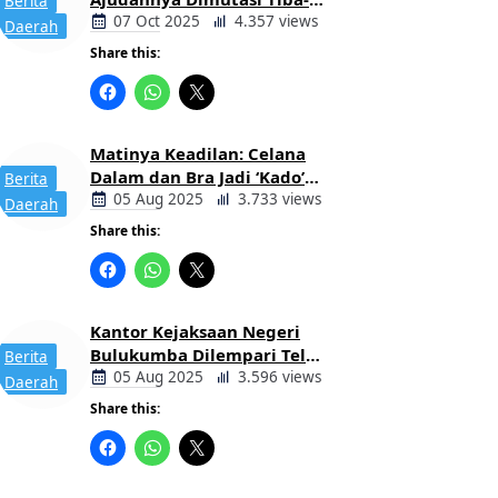
Berita
tiba Tanpa Alasan Oleh
07 Oct 2025
4.357 views
Daerah
Bupati
Share this:
Matinya Keadilan: Celana
Dalam dan Bra Jadi ‘Kado’
Berita
untuk Kajari Bulukumba
05 Aug 2025
3.733 views
Daerah
Share this:
Kantor Kejaksaan Negeri
Bulukumba Dilempari Telur
Berita
dan Kotoran Sapi, Keluarga
05 Aug 2025
3.596 views
Daerah
Korban Lakalantas Tuntut
Share this:
Keadilan