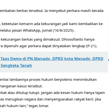
mbalian berkas tersebut. Ia menyebut perkara masih berada
s, kebetulan kemarin ada kekurangan jadi kami kembalikan ke
o melalui pesan WhatsApp, Jumat (16/8/2025).
 kekurangan berkas yang dimaksud. Dhiosofianto hanya
 dipenuhi agar perkara dapat dinyatakan lengkap (P-21).
 Taas Demo di PN.Manado ,DPRD kota Manado ,DPRD
m Sengketa Tanah
 menilai lambannya proses hukum berpotensi menimbulkan
nanganan kasus tersebut.
mbat atau ditutup-tutupi. Jangan ada kesan hukum hanya tajam
jelas merugikan negara dan menyengsarakan rakyat kecil. Jika
ah hukum lain,” tegas Ismar.