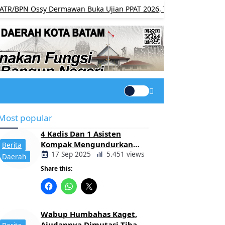
ssy Dermawan Buka Ujian PPAT 2026, Tegaskan Pentingnya Profes
Most popular
4 Kadis Dan 1 Asisten
Kompak Mengundurkan
Berita
Diri, Ada Apa Pemerintahan
17 Sep 2025
5.451 views
Daerah
Oloan
Share this:
Wabup Humbahas Kaget,
Ajudannya Dimutasi Tiba-