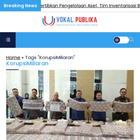
bupaten Dairi Tertibkan Pengelolaan Aset, Tim Inventarisasi B
Home
»
Tags "KorupsiMiliaran"
KorupsiMiliaran