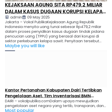
KEJAKSAAN AGUNG SITA RP479,2 MILIAR
DALAM KASUS DUGAAN KORUPSI KELAPA
admin
09 May 2025
SAWIT
Jakarta – Vokal PublikaKejaksaan Agung Republik
Indonesia menyita uang tunai sebesar Rp479,2 miliar
dalam proses penyidikan kasus dugaan tindak pidana
pencucian uang (TPPU) yang berasal dari korupsi di
sektor perkebunan kelapa sawit. Penyitaan tersebut
Maybe you will like
dilakukan terhadap rekening dua perusahaan yang
terafiliasi dengan PT Darmex Plantations, yakni PT
Delimuda Perkasa (DMP) dan PT Taluk Kuantan Perkasa
…
Kapolres Dairi AKBP Otniel Siahaan Pastikan
Penanganan Kasus Penganiayaan Maut
DAIRI –vokalpublika.comSatuan Reserse Kriminal
Berjalan Transparan dan Profesional
(Satreskrim) Polres Dairi menetapkan seorang pria
Most popular
berinisial CT (51), pemilik sebuah kafe di Desa Kuta