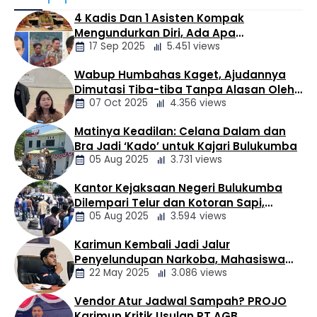
Buluh, Kecamatan Tanah Pinem, sebagai tersangka
4 Kadis Dan 1 Asisten Kompak
dalam perkara dugaan tindak pidana pembunuhan
Mengundurkan Diri, Ada Apa
dan/atau penganiayaan yang mengakibatkan
17 Sep 2025
5.451 views
Pemerintahan Oloan
meninggal dunia. Penetapan tersangka tersebut
dilakukan berdasarkan hasil penyelidikan dan
Wabup Humbahas Kaget, Ajudannya
penyidikan Satreskrim Polres Dairi atas laporan yang
Berita
Dimutasi Tiba-tiba Tanpa Alasan Oleh
diterima pada 4 …
Daerah
07 Oct 2025
4.356 views
Bupati
Matinya Keadilan: Celana Dalam dan
Berita
Bra Jadi ‘Kado’ untuk Kajari Bulukumba
Daerah
05 Aug 2025
3.731 views
Kantor Kejaksaan Negeri Bulukumba
Berita
Dilempari Telur dan Kotoran Sapi,
Daerah
05 Aug 2025
3.594 views
Keluarga Korban Lakalantas Tuntut
Keadilan
Karimun Kembali Jadi Jalur
Berita
Penyelundupan Narkoba, Mahasiswa
Daerah
22 May 2025
3.086 views
Desak Pemkab dan Aparat Bertindak
Tegas
Vendor Atur Jadwal Sampah? PROJO
Berita
Karimun Kritik Usulan PT AGB