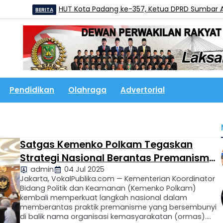
HUT Kota Padang ke-357, Ketua DPRD Sumbar Ajak Wa
BERITA
Pendidikan
Olahraga
Advertorial
Satgas Kemenko Polkam Tegaskan
Strategi Nasional Berantas Premanisme
admin
04 Jul 2025
Berkedok Ormas
Jakarta, VokalPublika.com — Kementerian Koordinator
Bidang Politik dan Keamanan (Kemenko Polkam)
kembali memperkuat langkah nasional dalam
memberantas praktik premanisme yang bersembunyi
di balik nama organisasi kemasyarakatan (ormas).