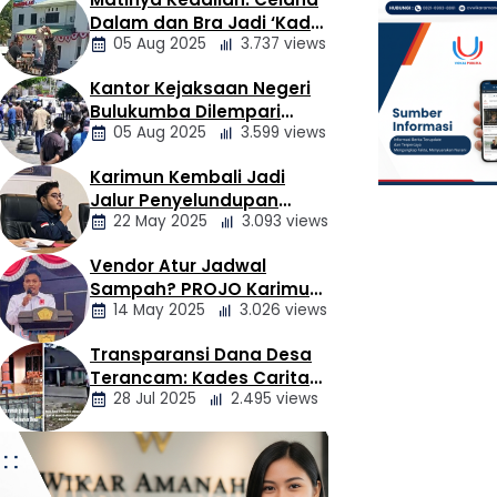
Berita
Dalam dan Bra Jadi ‘Kado’
Daerah
05 Aug 2025
3.737 views
untuk Kajari Bulukumba
Kantor Kejaksaan Negeri
Berita
Bulukumba Dilempari
Daerah
05 Aug 2025
3.599 views
Telur dan Kotoran Sapi,
Keluarga Korban
Karimun Kembali Jadi
Lakalantas Tuntut
Berita
Jalur Penyelundupan
Keadilan
Daerah
22 May 2025
3.093 views
Narkoba, Mahasiswa
Desak Pemkab dan
Vendor Atur Jadwal
Aparat Bertindak Tegas
Berita
Sampah? PROJO Karimun
Satresnarkoba Polresta
BWS Kalimantan I In
Daerah
14 May 2025
3.026 views
Kritik Usulan PT AGB
Tanjungpinang Perkuat
Salurkan Bantuan Ai
Tanjungpinang,
VOKAL PUBLIKA, PONTIAN
Sinergi dengan Jasa
Ir. Fadiah: Sejumla
Transparansi Dana Desa
Berita
vokalpublikacom– Dalam upaya
Wilayah Sungai (BWS)
Ekspedisi Cegah Peredaran
Terdampak Kekeri
Terancam: Kades Caritas
memperkuat pencegahan dan
Kalimantan I bersama 
Daerah
Narkoba
Telah Dijangkau
28 Jul 2025
2.495 views
Sogawunasi Diduga
pemberantasan peredaran
Merah Indonesia (PMI) 
Gelapkan Bantuan untuk
gelap narkotika, Satuan Reserse
mengintensifkan penya
Warga
Narkoba (Satresnarkoba)
bantuan air bersih ke
Berita
Polresta Tanjungpinang
masyarakat yang ter
Daerah
menggelar kegiatan koordinasi
kekeringan akibat mus