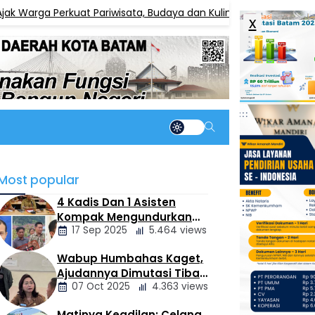
rga Perkuat Pariwisata, Budaya dan Kuliner
IN
BERITA
x
Most popular
4 Kadis Dan 1 Asisten
Kompak Mengundurkan
17 Sep 2025
5.464 views
Diri, Ada Apa
Pemerintahan Oloan
Wabup Humbahas Kaget,
Berita
Ajudannya Dimutasi Tiba-
Daerah
07 Oct 2025
4.363 views
tiba Tanpa Alasan Oleh
Bupati
Matinya Keadilan: Celana