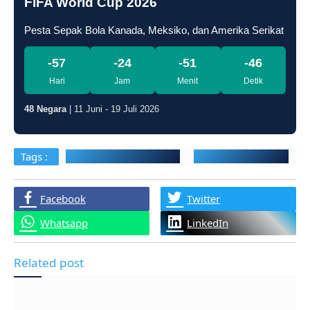
FIFA World Cup 2026
Pesta Sepak Bola Kanada, Meksiko, dan Amerika Serikat
-57
-24
-51
-47
Hari
Jam
Menit
Detik
48 Negara
| 11 Juni - 19 Juli 2026
Tags :
Irjen Asep Jenal Ahmadi
Keamanan Nasional
K
Facebook
Twitter
Whatsapp
LinkedIn
Related post