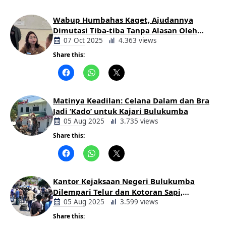
Wabup Humbahas Kaget, Ajudannya
Dimutasi Tiba-tiba Tanpa Alasan Oleh
Bupati
07 Oct 2025
4.363 views
Share this:
Berita
Daerah
Matinya Keadilan: Celana Dalam dan Bra
Jadi ‘Kado’ untuk Kajari Bulukumba
05 Aug 2025
3.735 views
Share this:
Berita
Daerah
Kantor Kejaksaan Negeri Bulukumba
Dilempari Telur dan Kotoran Sapi,
Keluarga Korban Lakalantas Tuntut
05 Aug 2025
3.599 views
Keadilan
Share this:
Berita