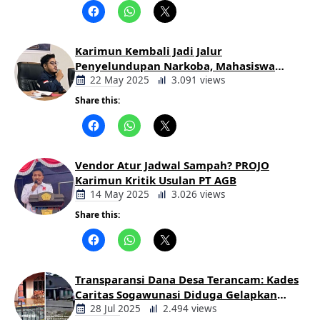
Daerah
Karimun Kembali Jadi Jalur
Penyelundupan Narkoba, Mahasiswa
Desak Pemkab dan Aparat Bertindak
22 May 2025
3.091 views
Tegas
Share this:
Berita
Daerah
Vendor Atur Jadwal Sampah? PROJO
Karimun Kritik Usulan PT AGB
14 May 2025
3.026 views
Share this:
Berita
Daerah
Transparansi Dana Desa Terancam: Kades
Caritas Sogawunasi Diduga Gelapkan
Bantuan untuk Warga
28 Jul 2025
2.494 views