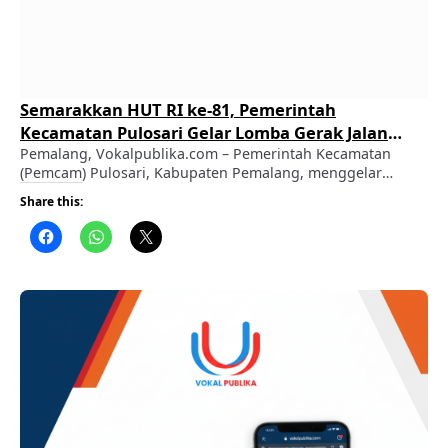
Semarakkan HUT RI ke-81, Pemerintah
Kecamatan Pulosari Gelar Lomba Gerak Jalan
Berhadiah Jutaan Rupiah
Pemalang, Vokalpublika.com – Pemerintah Kecamatan
(Pemcam) Pulosari, Kabupaten Pemalang, menggelar
Lomba Gerak Jalan dalam rangka menyemarakkan
Share this:
Peringatan Hari Ulang Tahun (HUT) ke-81 Kemerdekaan
Republik Indonesia. Langkah ini menjadi wujud komitmen
Pemcam Pulosari dalam mempererat tali silaturahmi
sekaligus memfasilitasi ruang kebersamaan bagi seluruh
elemen masyarakat. ADVERTISEMENT ​Camat Pulosari
menegaskan bahwa inisiasi kegiatan ini bertujuan untuk
membangkitkan …