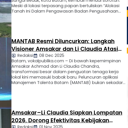
Sungai Beduk, Kota Batam, kembali menuai sorotan.
Meski di lokasi terpasang papan bertuliskan “Alokasi
Tanah Ini Dalam Pengawasan Badan Pengusahaan
Batam”, kegiatan pematangan lahan berupa cut and
fill serta reklamasi mangrove diduga masih terus
berlangsung. Berdasarkan hasil investigasi lapangan
yang dilakukan DPW Gugus Hukum Lingkungan …
MANTAB Resmi Diluncurkan: Langkah
Visioner Amsakar dan Li Claudia Atasi
Redaksi
08 Dec 2025
Pengangguran di Batam
Batam, vokalpublika.com – Di bawah kepemimpinan
Amsakar Achmad dan Li Claudia Chandra,
transformasi besar dalam penguatan tenaga kerja
lokal kini memasuki babak baru. Peluncuran aplikasi
Manajemen Talenta Batam (MANTAB) bukan sekadar
inovasi digital, tetapi langkah strategis yang
menunjukkan komitmen BP Batam menjawab
tantangan ketenagakerjaan secara konkret dan
terukur. Momentum ini semakin kuat ketika sejumlah
perusahaan …
Amsakar–Li Claudia Siapkan Lompatan
2026, Dorong Efektivitas Kebijakan
Redaksi
01 Nov 2025