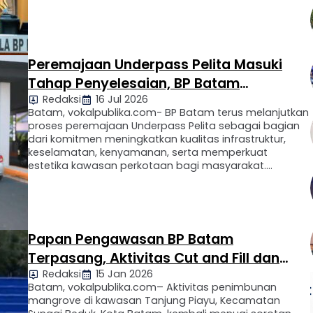
Pendapat (RDP) bersama Komisi VI DPR RI di Jakarta,
Kamis (16/7/2026). Dalam rapat tersebut, Amsakar
didampingi Wakil Kepala BP Batam, Li Claudia Chandra,
serta jajaran deputi BP Batam. …
Peremajaan Underpass Pelita Masuki
Tahap Penyelesaian, BP Batam
Redaksi
16 Jul 2026
Targetkan Rampung Akhir Juli 2026
Batam, vokalpublika.com- BP Batam terus melanjutkan
proses peremajaan Underpass Pelita sebagai bagian
dari komitmen meningkatkan kualitas infrastruktur,
keselamatan, kenyamanan, serta memperkuat
estetika kawasan perkotaan bagi masyarakat.
Program revitalisasi ini merupakan tindak lanjut arahan
Kepala BP Batam, Amsakar Achmad, bersama Wakil
Kepala BP Batam, Li Claudia Chandra, yang
menempatkan peningkatan kualitas infrastruktur publik
sebagai salah satu …
Papan Pengawasan BP Batam
Terpasang, Aktivitas Cut and Fill dan
Redaksi
15 Jan 2026
Reklamasi Mangrove Masih Berlangsung
Batam, vokalpublika.com– Aktivitas penimbunan
mangrove di kawasan Tanjung Piayu, Kecamatan