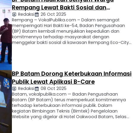
Rempang Lewat Bakti Sosial dan
Redaksi
26 Oct 2025
Layanan Kemanusiaan
Rempang – VokalPublika.com – Dalam semangat
memperingati Hari Bakti ke-54, Badan Pengusahaan
(BP) Batam kembali menunjukkan kepedulian dan
komitmennya terhadap masyarakat dengan
menggelar bakti sosial di kawasan Rempang Eco-City,
Jumat (25/10/2025). Kegiatan yang dipimpin langsung
oleh Kepala BP Batam Amsakar Achmad ini turut
dihadiri Menteri Transmigrasi M. Iftitah Sulaiman serta
jajaran Forkopimda Kepri dan Batam. …
BP Batam Dorong Keterbukaan Informasi
Publik Lewat Aplikasi B-Care
Redaksi
08 Oct 2025
Batam, vokalpublika.com — Badan Pengusahaan
Batam (BP Batam) terus memperkuat komitmennya
terhadap keterbukaan informasi publik. Dalam
kegiatan Bimbingan Teknis (Bimtek) Pengelolaan
Website yang digelar di Hotel Oakwood Batam, Selasa
(7/10/2025), BP Batam memperkenalkan inovasi
layanan informasi publik berbasis digital melalui