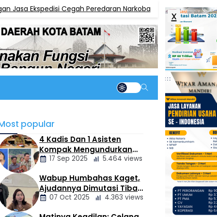
 Ekspedisi Cegah Peredaran Narkoba
BWS Kalima
BERITA
x
Most popular
4 Kadis Dan 1 Asisten
Kompak Mengundurkan
17 Sep 2025
5.464 views
Diri, Ada Apa
Pemerintahan Oloan
Wabup Humbahas Kaget,
Berita
Ajudannya Dimutasi Tiba-
Daerah
07 Oct 2025
4.363 views
tiba Tanpa Alasan Oleh
Bupati
Matinya Keadilan: Celana