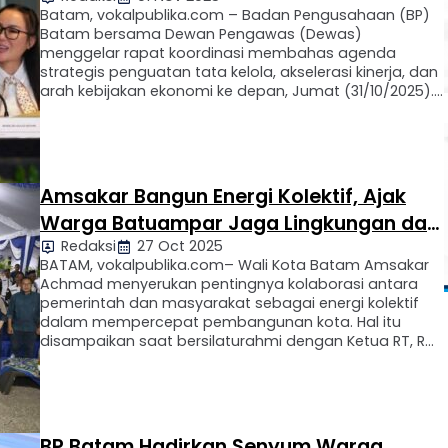
Ekonomi dan Tata Kelola BP Batam
Batam, vokalpublika.com – Badan Pengusahaan (BP)
Batam bersama Dewan Pengawas (Dewas)
menggelar rapat koordinasi membahas agenda
strategis penguatan tata kelola, akselerasi kinerja, dan
arah kebijakan ekonomi ke depan, Jumat (31/10/2025).
Pertemuan ini menjadi momentum penting
memastikan seluruh program BP Batam berjalan
efektif dan berdampak nyata bagi pertumbuhan
ekonomi daerah. Topik utama yang dibahas meliputi
realisasi …
Amsakar Bangun Energi Kolektif, Ajak
Warga Batuampar Jaga Lingkungan dan
Redaksi
27 Oct 2025
Dukung 15 Program Prioritas
BATAM, vokalpublika.com– Wali Kota Batam Amsakar
Achmad menyerukan pentingnya kolaborasi antara
pemerintah dan masyarakat sebagai energi kolektif
dalam mempercepat pembangunan kota. Hal itu
disampaikan saat bersilaturahmi dengan Ketua RT, RW,
dan Lembaga Pemberdayaan Masyarakat (LPM) se-
Kecamatan Batuampar di halaman Kantor Lurah
Sungai Jodoh, Minggu (26/10/2025) malam. Menurut
Amsakar, silaturahmi bukan sekadar temu muka,
melainkan jembatan …
BP Batam Hadirkan Senyum Warga