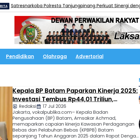
esnarkoba Polresta Tanjungpinang Perkuat Sinergi dengan Jasa
Pendidikan
Olahraga
Advertorial
Kepala BP Batam Paparkan Kinerja 2025:
Investasi Tembus Rp44,01 Triliun,
Redaksi
17 Jul 2026
Optimistis Raih Opini WTP Ke-10
Jakarta, vokalpublika.com– Kepala Badan
Berturut-turut
Pengusahaan (BP) Batam, Amsakar Achmad,
memaparkan capaian kinerja Kawasan Perdagangan
Bebas dan Pelabuhan Bebas (KPBPB) Batam
sepanjang Tahun Anggaran 2025 dalam Rapat Dengar