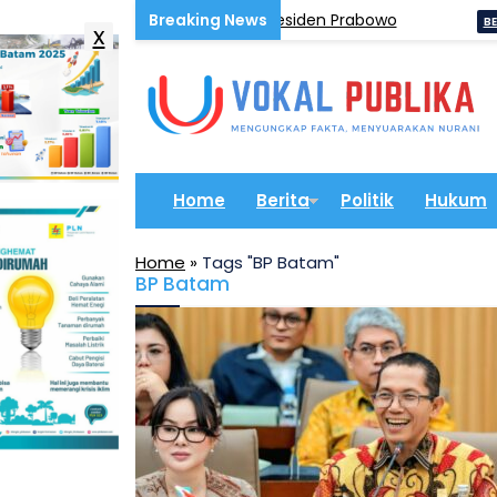
an Undangan HUT RI Dari Presiden Prabowo
Satr
BERITA
x
Home
Berita
Politik
Hukum
Home
»
Tags "BP Batam"
BP Batam