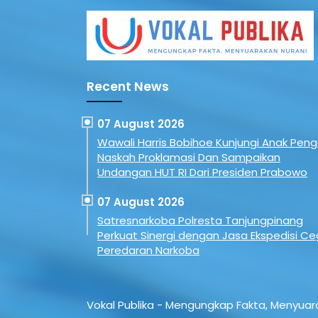
terdampak
Kepala Desa pada Rabu
digelar 
 musim
(5/8/2026). Pertemuan ini juga
(6 Agust
ah wilayah
membahas persiapan
tersebu
Terbaru,
pemberian rekomendasi Camat
rangka 
 air bersih
bagi Kepala Desa yang hendak
Tahun (
pada warga di
mencalonkan diri kembali. ​Rakor
023/Kaw
Recent News
ak Utara,
ini diselenggarakan sebagai
menyamb
ebagai upaya
sarana untuk memastikan
(HUT) k
n air bersih …
seluruh tahapan administrasi
Republik 
07 August 2026
serta pemenuhan ketentuan …
melibatk
Wawali Harris Bobihoe Kunjungi Anak Peng
0206/Dai
Naskah Proklamasi Dan Sampaikan
Undangan HUT RI Dari Presiden Prabowo
07 August 2026
Satresnarkoba Polresta Tanjungpinang
Perkuat Sinergi dengan Jasa Ekspedisi C
Peredaran Narkoba
Vokal Publika - Mengungkap Fakta, Menyuar