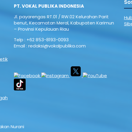
So
di Pasar Sidikalang, Kamis
Ulang Tahun (HUT) ke-81
PT. VOKAL PUBLIKA INDONESIA
us 2026). Kegiatan
Kemerdekaan Republik Indonesia.
t dilaksanakan dalam
Langkah ini menjadi wujud
Jl. payarengas RT.01 / RW.02
Kelurahan Parit
Hub
memperingati Hari Ulang
komitmen Pemcam Pulosari
benut, Kecamatan Meral,
Kabupaten Karimun
Sib
HUT) ke-68 Korem
dalam mempererat tali
– Provinsi Kepulauan Riau
al Samudera sekaligus
silaturahmi sekaligus
ut Hari Ulang Tahun
memfasilitasi ruang
Telp : +62 853-8193-0093
e-81 Kemerdekaan
kebersamaan bagi seluruh
Email : redaksi@vokalpublika.com
Indonesia. Aksi sosial ini
elemen masyarakat. ​Camat
an 11 personel Kodim
Pulosari menegaskan bahwa
etik
ri …
inisiasi kegiatan ini bertujuan
untuk membangkitkan
semangat …
egah
akan Nurani