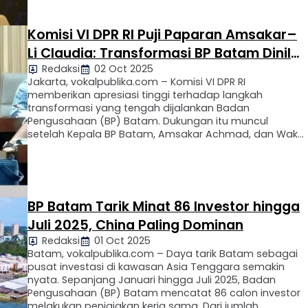
aplikasi Super Apps B-Care. Kegiatan ini dibuka
langsung oleh Alexander Zulkarnain, Deputi Bidang
Administrasi dan …
Komisi VI DPR RI Puji Paparan Amsakar–
Li Claudia: Transformasi BP Batam Dinilai
Redaksi
02 Oct 2025
Transparan dan Komprehensif
Jakarta, vokalpublika.com – Komisi VI DPR RI
memberikan apresiasi tinggi terhadap langkah
transformasi yang tengah dijalankan Badan
Pengusahaan (BP) Batam. Dukungan itu muncul
setelah Kepala BP Batam, Amsakar Achmad, dan Wakil
Kepala BP Batam, Li Claudia Chandra, memaparkan
berbagai program serta arah kebijakan baru dalam
Rapat Dengar Pendapat (RDP) di Gedung DPR RI,
Jakarta, Rabu …
BP Batam Tarik Minat 86 Investor hingga
Juli 2025, China Paling Dominan
Redaksi
01 Oct 2025
Batam, vokalpublika.com – Daya tarik Batam sebagai
pusat investasi di kawasan Asia Tenggara semakin
nyata. Sepanjang Januari hingga Juli 2025, Badan
Pengusahaan (BP) Batam mencatat 86 calon investor
melakukan penjajakan kerja sama. Dari jumlah