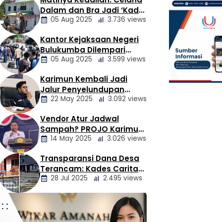
Berita
Dalam dan Bra Jadi ‘Kado’
Daerah
05 Aug 2025
3.736 views
untuk Kajari Bulukumba
Kantor Kejaksaan Negeri
Berita
Bulukumba Dilempari
Daerah
05 Aug 2025
3.599 views
Telur dan Kotoran Sapi,
Keluarga Korban
Karimun Kembali Jadi
Lakalantas Tuntut
Berita
Jalur Penyelundupan
Keadilan
Daerah
22 May 2025
3.092 views
Narkoba, Mahasiswa
Desak Pemkab dan
Vendor Atur Jadwal
Aparat Bertindak Tegas
Berita
Sampah? PROJO Karimun
Daerah
14 May 2025
3.026 views
Kritik Usulan PT AGB
Transparansi Dana Desa
Berita
Terancam: Kades Caritas
Daerah
28 Jul 2025
2.495 views
Sogawunasi Diduga
Gelapkan Bantuan untuk
Warga
Berita
Daerah