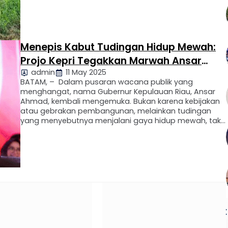
2025. Kepala Dinas Pariwisata Kepri, Hasan,
menjelaskan bahwa kegiatan tersebut akan dihadiri
oleh Sekretaris Menteri Pariwisata, Deputi Bidang
Pengembangan Destinasi Kemenpar RI, serta jajaran
kementerian …
Menepis Kabut Tudingan Hidup Mewah:
Projo Kepri Tegakkan Marwah Ansar
admin
11 May 2025
Ahmad
BATAM, – Dalam pusaran wacana publik yang
menghangat, nama Gubernur Kepulauan Riau, Ansar
Ahmad, kembali mengemuka. Bukan karena kebijakan
atau gebrakan pembangunan, melainkan tudingan
yang menyebutnya menjalani gaya hidup mewah, tak
sejalan dengan kemampuan fiskal daerah yang ia
pimpin. Namun, suara pembelaan pun hadir—tegas,
jernih, dan tak gentar. Adalah Dewan Pimpinan Daerah
(DPD) Projo Kepri, …