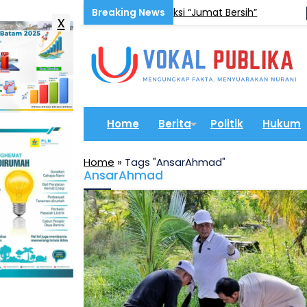
 Budaya Hidup Sehat Lewat Aksi “Jumat Bersih”
ADVER
x
Home
Berita
Politik
Hukum
Home
»
Tags "AnsarAhmad"
AnsarAhmad