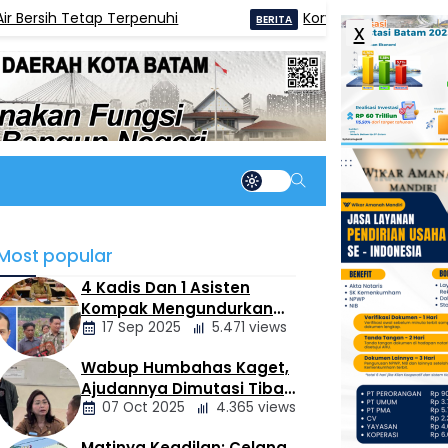
rsih Tetap Terpenuhi
Korve Jateng: Pemcam Pem
BERITA
x
Most popular
4 Kadis Dan 1 Asisten
Kompak Mengundurkan
17 Sep 2025
5.471 views
Diri, Ada Apa
Pemerintahan Oloan
Wabup Humbahas Kaget,
Berita
Ajudannya Dimutasi Tiba-
Daerah
07 Oct 2025
4.365 views
tiba Tanpa Alasan Oleh
Bupati
Matinya Keadilan: Celana