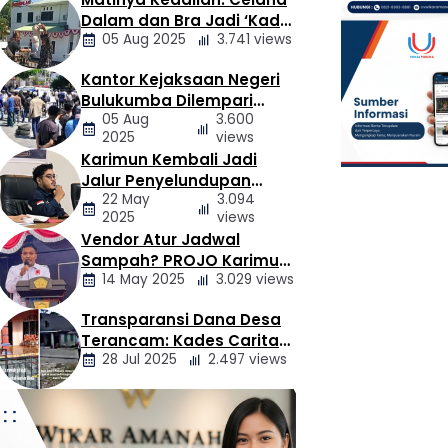
Berita
Dalam dan Bra Jadi ‘Kado’
Daerah
05 Aug 2025
3.741 views
untuk Kajari Bulukumba
Kantor Kejaksaan Negeri
Berita
Bulukumba Dilempari
Daerah
05 Aug
3.600
Telur dan Kotoran Sapi,
2025
views
Keluarga Korban
Karimun Kembali Jadi
Lakalantas Tuntut
Berita
Jalur Penyelundupan
Keadilan
Daerah
22 May
3.094
Narkoba, Mahasiswa
2025
views
Desak Pemkab dan
Vendor Atur Jadwal
Aparat Bertindak Tegas
Berita
Sampah? PROJO Karimun
Daerah
14 May 2025
3.029 views
Kritik Usulan PT AGB
Transparansi Dana Desa
Berita
Terancam: Kades Caritas
Daerah
28 Jul 2025
2.497 views
Sogawunasi Diduga
Gelapkan Bantuan untuk
Warga
Berita
Daerah