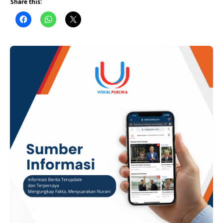
Share this:
sosok sang istri, dr. Noor Faizah Maenofie (NFM).
Keberadaan dan rekam jejak NFM kembali ramai dibahas
netizen di media sosial usai dirinya turut diamankan
penyidik Komisi Pemberantas Korupsi (KPK).
ADVERTISEMENT ​Berdasarkan unggahan salah satu akun …