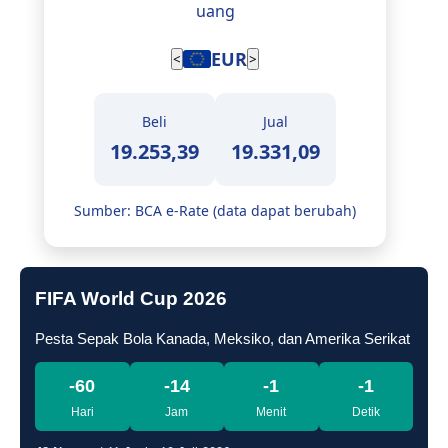
uang
JPY
<
>
Beli
Jual
112,43
113,12
Sumber: BCA e-Rate (data dapat berubah)
FIFA World Cup 2026
Pesta Sepak Bola Kanada, Meksiko, dan Amerika Serikat
-60
-14
-1
-2
Hari
Jam
Menit
Detik