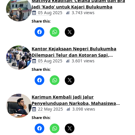
Matinya Keadilan: Celana Dalam dan Bra
Jadi ‘Kado’ untuk Kajari Bulukumba
05 Aug 2025
3.743 views
Share this:
Berita
Daerah
Kantor Kejaksaan Negeri Bulukumba
Dilempari Telur dan Kotoran Sapi,
Keluarga Korban Lakalantas Tuntut
05 Aug 2025
3.601 views
Keadilan
Share this:
Berita
Daerah
Karimun Kembali Jadi Jalur
Penyelundupan Narkoba, Mahasiswa
Desak Pemkab dan Aparat Bertindak
22 May 2025
3.098 views
Tegas
Share this:
Berita
Daerah