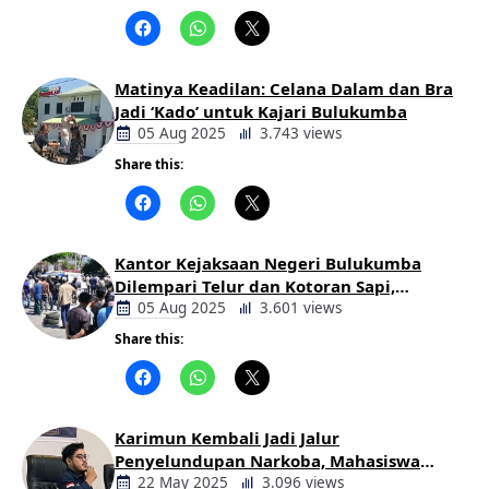
Berita
Daerah
Matinya Keadilan: Celana Dalam dan Bra
Jadi ‘Kado’ untuk Kajari Bulukumba
05 Aug 2025
3.743 views
Share this:
Berita
Daerah
Kantor Kejaksaan Negeri Bulukumba
Dilempari Telur dan Kotoran Sapi,
Keluarga Korban Lakalantas Tuntut
05 Aug 2025
3.601 views
Keadilan
Share this:
Berita
Daerah
Karimun Kembali Jadi Jalur
Penyelundupan Narkoba, Mahasiswa
Desak Pemkab dan Aparat Bertindak
22 May 2025
3.096 views