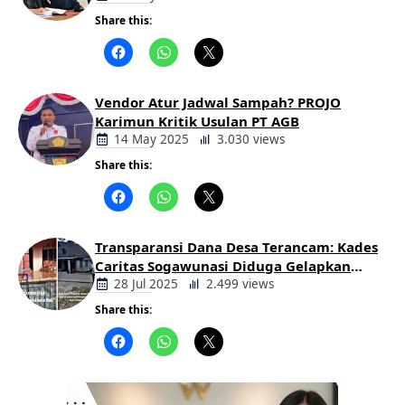
Tegas
Share this:
Berita
Daerah
Vendor Atur Jadwal Sampah? PROJO
Karimun Kritik Usulan PT AGB
14 May 2025
3.030 views
Share this:
Berita
Daerah
Transparansi Dana Desa Terancam: Kades
Caritas Sogawunasi Diduga Gelapkan
Bantuan untuk Warga
28 Jul 2025
2.499 views
Share this:
Berita
Daerah