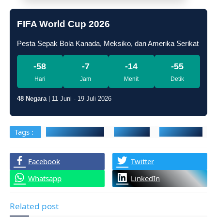
FIFA World Cup 2026
Pesta Sepak Bola Kanada, Meksiko, dan Amerika Serikat
-58
-7
-14
-56
Hari
Jam
Menit
Detik
48 Negara
| 11 Juni - 19 Juli 2026
Tags :
Sarana Prasarana
Sesuai Sop
VokalPublika
Facebook
Twitter
Whatsapp
LinkedIn
Related post