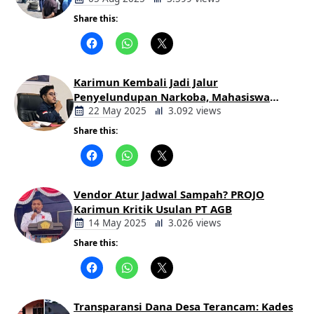
Keadilan
Share this:
Berita
Daerah
Karimun Kembali Jadi Jalur
Penyelundupan Narkoba, Mahasiswa
Desak Pemkab dan Aparat Bertindak
22 May 2025
3.092 views
Tegas
Share this:
Berita
Daerah
Vendor Atur Jadwal Sampah? PROJO
Karimun Kritik Usulan PT AGB
14 May 2025
3.026 views
Share this:
Berita
Daerah
Transparansi Dana Desa Terancam: Kades