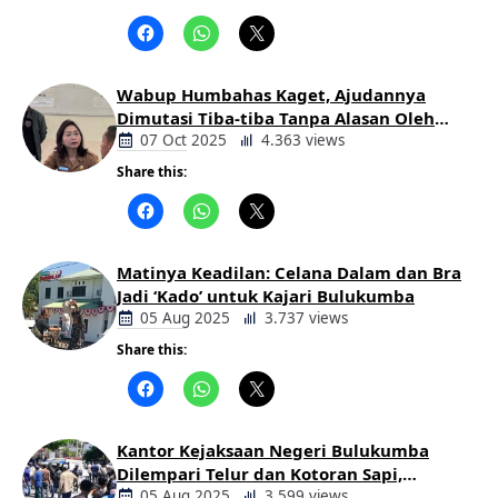
Berita
Daerah
Wabup Humbahas Kaget, Ajudannya
Dimutasi Tiba-tiba Tanpa Alasan Oleh
Bupati
07 Oct 2025
4.363 views
Share this:
Berita
Daerah
Matinya Keadilan: Celana Dalam dan Bra
Jadi ‘Kado’ untuk Kajari Bulukumba
05 Aug 2025
3.737 views
Share this:
Berita
Daerah
Kantor Kejaksaan Negeri Bulukumba
Dilempari Telur dan Kotoran Sapi,
Keluarga Korban Lakalantas Tuntut
05 Aug 2025
3.599 views