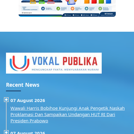
Recent News
07 August 2026
Wawali Harris Bobihoe Kunjungi Anak Pengetik Naskah
Proklamasi Dan Sampaikan Undangan HUT RI Dari
Presiden Prabowo
07 August 2026