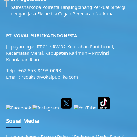
Satresnarkoba Polresta Tanjungpinang Perkuat Sinergi
dengan Jasa Ekspedisi Cegah Peredaran Narkoba
PT. VOKAL PUBLIKA INDONESIA
Jl. payarengas RT.01 / RW.02
Kelurahan Parit benut,
Kecamatan Meral,
Kabupaten Karimun – Provinsi
Kepulauan Riau
Telp : +62 853-8193-0093
Email : redaksi@vokalpublika.com
Sosial Media
Hubungi Kami
/
Privacy Policy
/
Pedoman Media Siber
/