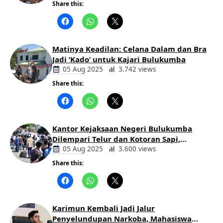
Share this:
Berita
Daerah
Matinya Keadilan: Celana Dalam dan Bra
Jadi ‘Kado’ untuk Kajari Bulukumba
05 Aug 2025
3.742 views
Share this:
Berita
Daerah
Kantor Kejaksaan Negeri Bulukumba
Dilempari Telur dan Kotoran Sapi,
Keluarga Korban Lakalantas Tuntut
05 Aug 2025
3.600 views
Keadilan
Share this:
Berita
Daerah
Karimun Kembali Jadi Jalur
Penyelundupan Narkoba, Mahasiswa