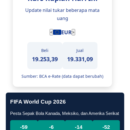
Update nilai tukar beberapa mata
uang
EUR
<
>
Beli
Jual
19.253,39
19.331,09
Sumber: BCA e-Rate (data dapat berubah)
FIFA World Cup 2026
Pesta Sepak Bola Kanada, Meksiko, dan Amerika Serikat
-59
-6
-14
-53