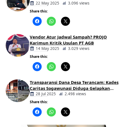
Desak Pemkab dan Aparat Bertindak
22 May 2025
3.096 views
Tegas
Share this:
Berita
Daerah
Vendor Atur Jadwal Sampah? PROJO
Karimun Kritik Usulan PT AGB
14 May 2025
3.029 views
Share this:
Berita
Daerah
Transparansi Dana Desa Terancam: Kades
Caritas Sogawunasi Diduga Gelapkan
Bantuan untuk Warga
28 Jul 2025
2.498 views
Share this:
Berita
Daerah