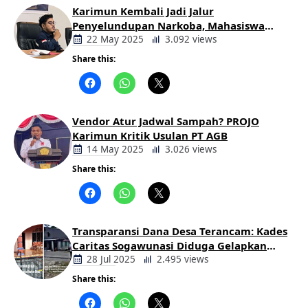
Karimun Kembali Jadi Jalur
Penyelundupan Narkoba, Mahasiswa
Desak Pemkab dan Aparat Bertindak
22 May 2025
3.092 views
Tegas
Share this:
Berita
Daerah
Vendor Atur Jadwal Sampah? PROJO
Karimun Kritik Usulan PT AGB
14 May 2025
3.026 views
Share this:
Berita
Daerah
Transparansi Dana Desa Terancam: Kades
Caritas Sogawunasi Diduga Gelapkan
Bantuan untuk Warga
28 Jul 2025
2.495 views
Share this:
Berita
Daerah