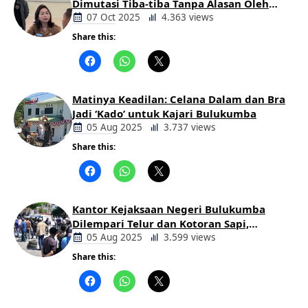
Dimutasi Tiba-tiba Tanpa Alasan Oleh
Bupati
07 Oct 2025
4.363 views
Share this:
Berita
Daerah
Matinya Keadilan: Celana Dalam dan Bra
Jadi ‘Kado’ untuk Kajari Bulukumba
05 Aug 2025
3.737 views
Share this:
Berita
Daerah
Kantor Kejaksaan Negeri Bulukumba
Dilempari Telur dan Kotoran Sapi,
Keluarga Korban Lakalantas Tuntut
05 Aug 2025
3.599 views
Keadilan
Share this:
Berita
Daerah