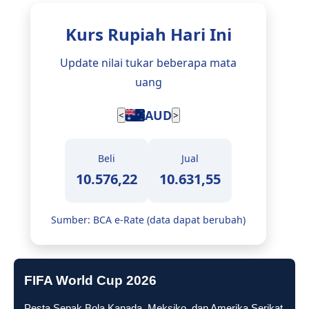
Kurs Rupiah Hari Ini
Update nilai tukar beberapa mata
uang
USD
<
>
Beli
Jual
16.365,00
16.425,00
Sumber: BCA e-Rate (data dapat berubah)
FIFA World Cup 2026
Pesta Sepak Bola Kanada, Meksiko, dan Amerika Serikat