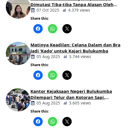
Dimutasi Tiba-tiba Tanpa Alasan Oleh
Bupati
07 Oct 2025
4.379 views
Share this:
Berita
Daerah
Matinya Keadilan: Celana Dalam dan Bra
Jadi ‘Kado’ untuk Kajari Bulukumba
05 Aug 2025
3.744 views
Share this:
Berita
Daerah
Kantor Kejaksaan Negeri Bulukumba
Dilempari Telur dan Kotoran Sapi,
Keluarga Korban Lakalantas Tuntut
05 Aug 2025
3.605 views
Keadilan
Share this:
Berita
Daerah