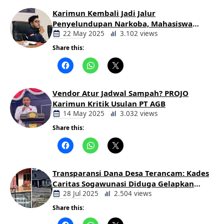
Karimun Kembali Jadi Jalur
Penyelundupan Narkoba, Mahasiswa
Desak Pemkab dan Aparat Bertindak
22 May 2025
3.102 views
Tegas
Share this:
Berita
Daerah
Vendor Atur Jadwal Sampah? PROJO
Karimun Kritik Usulan PT AGB
14 May 2025
3.032 views
Share this:
Berita
Daerah
Transparansi Dana Desa Terancam: Kades
Caritas Sogawunasi Diduga Gelapkan
Bantuan untuk Warga
28 Jul 2025
2.504 views
Share this:
Berita