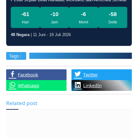
-61
-10
-6
-59
Hari
Jam
Menit
Detik
48 Negara
| 11 Juni - 19 Juli 2026
Tags :
#ReshuffleKabinet #PrabowoSubianto #KabinetMe
Facebook
Twitter
Whatsapp
LinkedIn
Related post