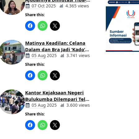
tiba Tanpa Alasan Oleh
07 Oct 2025
4.365 views
Bupati
Share this:
Berita
Daerah
Matinya Keadilan: Celana
Dalam dan Bra Jadi ‘Kado’
untuk Kajari Bulukumba
05 Aug 2025
3.741 views
Share this:
Berita
Daerah
Kantor Kejaksaan Negeri
Bulukumba Dilempari Telur
dan Kotoran Sapi, Keluarga
05 Aug 2025
3.600 views
Korban Lakalantas Tuntut
Share this:
Keadilan
Berita
Daerah