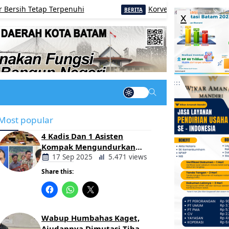
tap Terpenuhi
Korve Jateng: Pemcam Pemalang G
BERITA
x
Most popular
4 Kadis Dan 1 Asisten
Kompak Mengundurkan
Diri, Ada Apa Pemerintahan
17 Sep 2025
5.471 views
Oloan
Share this:
Berita
Daerah
Wabup Humbahas Kaget,
Ajudannya Dimutasi Tiba-