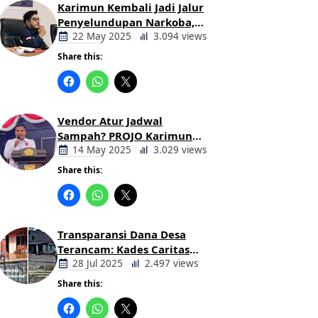
Karimun Kembali Jadi Jalur
Penyelundupan Narkoba,
Mahasiswa Desak Pemkab
22 May 2025
3.094 views
dan Aparat Bertindak Tegas
Share this:
Berita
Daerah
Vendor Atur Jadwal
Sampah? PROJO Karimun
Kritik Usulan PT AGB
14 May 2025
3.029 views
Share this:
Berita
Daerah
Transparansi Dana Desa
Terancam: Kades Caritas
Sogawunasi Diduga
28 Jul 2025
2.497 views
Gelapkan Bantuan untuk
Share this:
Warga
Berita
Daerah