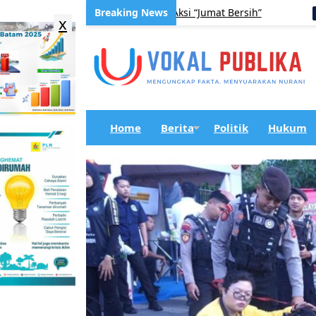
daya Hidup Sehat Lewat Aksi “Jumat Bersih”
ADVERTORIAL
x
Home
Berita
Politik
Hukum