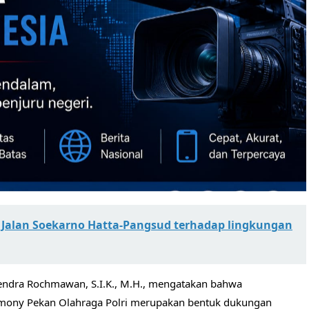
 Jalan Soekarno Hatta-Pangsud terhadap lingkungan
endra Rochmawan, S.I.K., M.H., mengatakan bahwa
emony Pekan Olahraga Polri merupakan bentuk dukungan