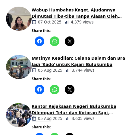
Wabup Humbahas Kaget, Ajudannya
Dimutasi Tiba-tiba Tanpa Alasan Oleh
Bupati
07 Oct 2025
4.379 views
Share this:
Berita
Daerah
Matinya Keadilan: Celana Dalam dan Bra
Jadi ‘Kado’ untuk Kajari Bulukumba
05 Aug 2025
3.744 views
Share this:
Berita
Daerah
Kantor Kejaksaan Negeri Bulukumba
Dilempari Telur dan Kotoran Sapi,
Keluarga Korban Lakalantas Tuntut
05 Aug 2025
3.605 views
Keadilan
Share this:
Berita