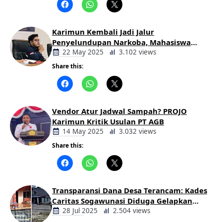
Daerah
Karimun Kembali Jadi Jalur
Penyelundupan Narkoba, Mahasiswa
Desak Pemkab dan Aparat Bertindak
22 May 2025
3.102 views
Tegas
Share this:
Berita
Daerah
Vendor Atur Jadwal Sampah? PROJO
Karimun Kritik Usulan PT AGB
14 May 2025
3.032 views
Share this:
Berita
Daerah
Transparansi Dana Desa Terancam: Kades
Caritas Sogawunasi Diduga Gelapkan
Bantuan untuk Warga
28 Jul 2025
2.504 views