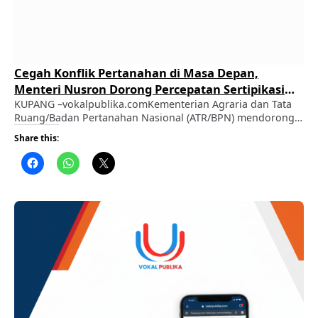
Cegah Konflik Pertanahan di Masa Depan,
Menteri Nusron Dorong Percepatan Sertipikasi
Tanah Rumah Ibadah di NTT
KUPANG –vokalpublika.comKementerian Agraria dan Tata
Ruang/Badan Pertanahan Nasional (ATR/BPN) mendorong
pemerintah daerah di Provinsi Nusa Tenggara Timur (NTT)
Share this:
mempercepat sertipikasi tanah rumah ibadah. Langkah
tersebut dinilai penting untuk memberikan kepastian
hukum sekaligus mencegah munculnya persoalan dan
konflik pertanahan di kemudian hari. ADVERTISEMENT
Menteri ATR/Kepala BPN Nusron Wahid menyampaikan hal
itu saat menghadiri Rapat Koordinasi (Rakor) …