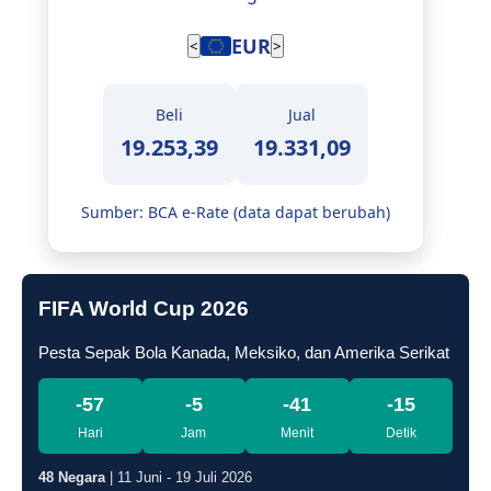
EUR
<
>
Beli
Jual
19.253,39
19.331,09
Sumber: BCA e-Rate (data dapat berubah)
FIFA World Cup 2026
Pesta Sepak Bola Kanada, Meksiko, dan Amerika Serikat
-57
-5
-41
-16
Hari
Jam
Menit
Detik
48 Negara
| 11 Juni - 19 Juli 2026