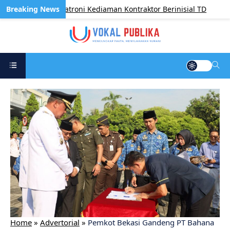
ktif, KPK Satroni Kediaman Kontraktor Berinisial TD
B
Home
»
Advertorial
»
Pemkot Bekasi Gandeng PT Bahana