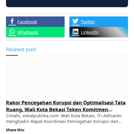
Facebook
Twitter
Whatsapp
LinkedIn
Related post
Rakor Pencegahan Korupsi dan Optimalisasi Tata
Ruang, Wali Kota Bekasi Teken Komitmen
Bersama dengan KPK dan ATR/BPN
Cimahi, vokalpublika.com- Wali Kota Bekasi, Tri Adhianto
menghadiri Rapat Koordinasi Pencegahan Korupsi dan
Optimalisasi Pemanfaatan Lahan, Tanah, dan Tata Ruang
Share this:
dalam Mendorong Perekonomian Wilayah Jawa Barat.