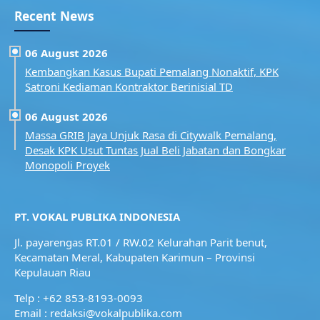
Recent News
06 August 2026
Kembangkan Kasus Bupati Pemalang Nonaktif, KPK
Satroni Kediaman Kontraktor Berinisial TD
06 August 2026
Massa GRIB Jaya Unjuk Rasa di Citywalk Pemalang,
Desak KPK Usut Tuntas Jual Beli Jabatan dan Bongkar
Monopoli Proyek
PT. VOKAL PUBLIKA INDONESIA
Jl. payarengas RT.01 / RW.02
Kelurahan Parit benut,
Kecamatan Meral,
Kabupaten Karimun – Provinsi
Kepulauan Riau
Telp : +62 853-8193-0093
Email : redaksi@vokalpublika.com