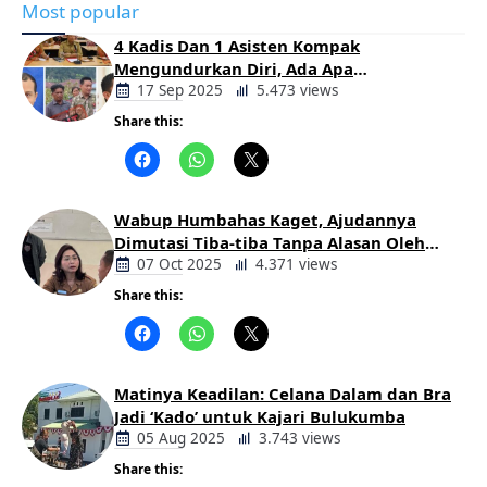
Most popular
4 Kadis Dan 1 Asisten Kompak
Mengundurkan Diri, Ada Apa
Pemerintahan Oloan
17 Sep 2025
5.473 views
Share this:
Berita
Daerah
Wabup Humbahas Kaget, Ajudannya
Dimutasi Tiba-tiba Tanpa Alasan Oleh
Bupati
07 Oct 2025
4.371 views
Share this:
Berita
Daerah
Matinya Keadilan: Celana Dalam dan Bra
Jadi ‘Kado’ untuk Kajari Bulukumba
05 Aug 2025
3.743 views
Share this: