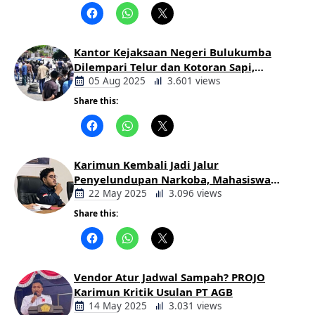
Berita
Daerah
Kantor Kejaksaan Negeri Bulukumba
Dilempari Telur dan Kotoran Sapi,
Keluarga Korban Lakalantas Tuntut
05 Aug 2025
3.601 views
Keadilan
Share this:
Berita
Daerah
Karimun Kembali Jadi Jalur
Penyelundupan Narkoba, Mahasiswa
Desak Pemkab dan Aparat Bertindak
22 May 2025
3.096 views
Tegas
Share this:
Berita
Daerah
Vendor Atur Jadwal Sampah? PROJO
Karimun Kritik Usulan PT AGB
14 May 2025
3.031 views