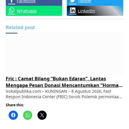
Facebook
Twitter
Whatsapp
LinkedIn
Related post
Fric : Camat Bilang “Bukan Edaran”, Lantas
Mengapa Pesan Donasi Mencantumkan “Hormat
Kami, Kantor Kecamatan”?
Vokalpublika.com – KUNINGAN – 8 Agustus 2026, Fast
Respon Indonesia Center (FRIC) Soroti Polemik permintaan
kontribusi sebesar Rp1,3 juta kepada sejumlah pengusaha
Share this:
WiFi di Kecamatan Karangkancana, Kabupaten Kuningan,
memasuki babak baru setelah Camat Karangkancana
memberikan klarifikasi mengenai beredarnya pesan
WhatsApp yang mencantumkan nominal kontribusi dan