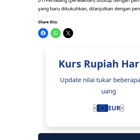
01/Pemalang (perwakilan) ditutup dengan pem
yang baru dikukuhkan, dilanjutkan dengan pe
Share this:
Kurs Rupiah Hari
Update nilai tukar beberapa 
JPY
<
>
FIFA World Cup 2026