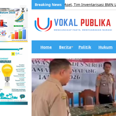
ri Tertibkan Pengelolaan Aset, Tim Inventarisasi BMN Lakukan P
x
Home
Berita
Politik
Hukum