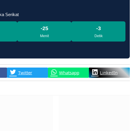
ka Serikat
-25
-4
Menit
Detik
Twitter
Whatsapp
LinkedIn
RIB Jaya Unjuk Rasa
Dukcapil Padang Raih