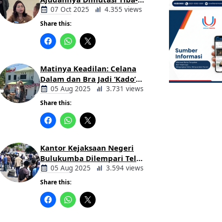
tiba Tanpa Alasan Oleh
07 Oct 2025
4.355 views
Bupati
Share this:
Berita
Daerah
Matinya Keadilan: Celana
Dalam dan Bra Jadi ‘Kado’
untuk Kajari Bulukumba
05 Aug 2025
3.731 views
Share this:
Berita
Daerah
Kantor Kejaksaan Negeri
Bulukumba Dilempari Telur
dan Kotoran Sapi, Keluarga
05 Aug 2025
3.594 views
Korban Lakalantas Tuntut
Share this:
Keadilan
Berita
Daerah