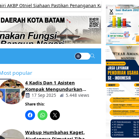
tniel Siahaan Pastikan Penanganan Kasus Penganiayaan Maut Berj
x
Most popular
4 Kadis Dan 1 Asisten
Kompak Mengundurkan
Diri, Ada Apa Pemerintahan
17 Sep 2025
5.448 views
Oloan
Share this:
Berita
Daerah
Wabup Humbahas Kaget,
Ajudannya Dimutasi Tiba-