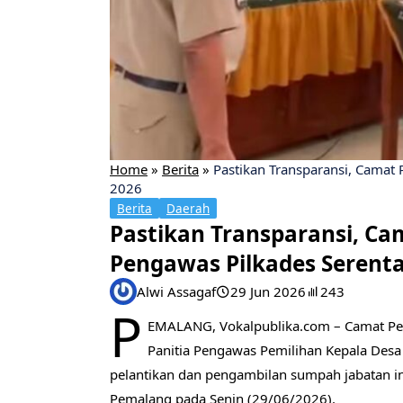
Home
»
Berita
»
Pastikan Transparansi, Camat
2026
Berita
Daerah
Pastikan Transparansi, Ca
Pengawas Pilkades Serent
Alwi Assagaf
29 Jun 2026
243
P
EMALANG, Vokalpublika.com – Camat Pema
Panitia Pengawas Pemilihan Kepala Desa
pelantikan dan pengambilan sumpah jabatan i
Pemalang pada Senin (29/06/2026).