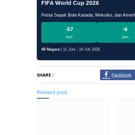
Pesta Sepak Bola Kanada, Meksiko, dan Ameri
-57
-6
Hari
Jam
48 Negara
| 11 Juni - 19 Juli 2026
SHARE :
Facebook
Related post
KBP Otniel
Kembangkan Kasus Bupati
Massa G