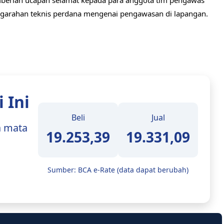
berian ucapan selamat kepada para anggota tim pengawas
ngarahan teknis perdana mengenai pengawasan di lapangan.
 Ini
Beli
Jual
112,43
113,12
mata uang
Sumber: BCA e-Rate (data dapat berubah)