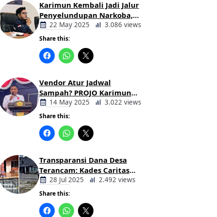
Karimun Kembali Jadi Jalur
Penyelundupan Narkoba,
Mahasiswa Desak Pemkab
22 May 2025
3.086 views
dan Aparat Bertindak Tegas
Share this:
Berita
Daerah
Vendor Atur Jadwal
Sampah? PROJO Karimun
Kritik Usulan PT AGB
14 May 2025
3.022 views
Share this:
Berita
Daerah
Transparansi Dana Desa
Terancam: Kades Caritas
Sogawunasi Diduga
28 Jul 2025
2.492 views
Gelapkan Bantuan untuk
Share this:
Warga
Berita
Daerah