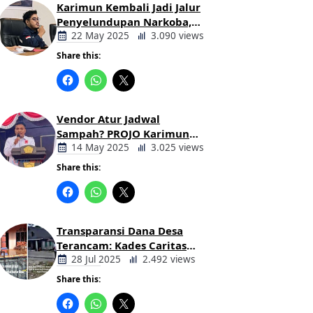
Karimun Kembali Jadi Jalur
Penyelundupan Narkoba,
Mahasiswa Desak Pemkab
22 May 2025
3.090 views
dan Aparat Bertindak Tegas
Share this:
Berita
Daerah
Vendor Atur Jadwal
Sampah? PROJO Karimun
Kritik Usulan PT AGB
14 May 2025
3.025 views
Share this:
Berita
Daerah
Transparansi Dana Desa
Terancam: Kades Caritas
Sogawunasi Diduga
28 Jul 2025
2.492 views
Gelapkan Bantuan untuk
Share this:
Warga
Berita
Daerah