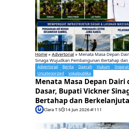
Home
»
Advertorial
»
Menata Masa Depan Dairi
Sinaga Wujudkan Pembangunan Bertahap dan 
Advertorial
Berita
Daerah
Hukum
Inspirat
Uncategorized
vokalpublika
Menata Masa Depan Dairi 
Dasar, Bupati Vickner Si
Bertahap dan Berkelanjut
Clara T S
14 Jun 2026
111