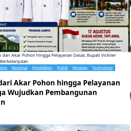
 dari Akar Pohon hingga Pelayanan Dasar, Bupati Vickner
Berkelanjutan
ions
Nasional
Pendidikan
Politik
Reviews
Technology
dari Akar Pohon hingga Pelayanan
naga Wujudkan Pembangunan
an