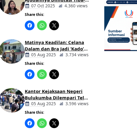
tiba Tanpa Alasan Oleh
07 Oct 2025
4.360 views
Bupati
Share this:
Berita
Daerah
Matinya Keadilan: Celana
Dalam dan Bra Jadi ‘Kado’
untuk Kajari Bulukumba
05 Aug 2025
3.734 views
Share this:
Berita
Daerah
Kantor Kejaksaan Negeri
Bulukumba Dilempari Telur
dan Kotoran Sapi, Keluarga
05 Aug 2025
3.596 views
Korban Lakalantas Tuntut
Share this:
Keadilan
Berita
Daerah