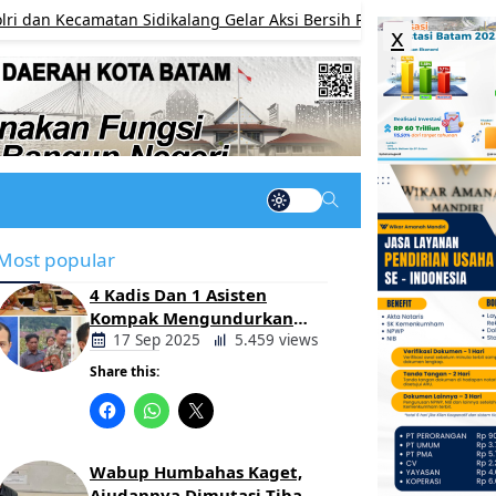
Kecamatan Sidikalang Gelar Aksi Bersih Pasar Sambut HUT ke-68 
x
Most popular
4 Kadis Dan 1 Asisten
Kompak Mengundurkan
Diri, Ada Apa Pemerintahan
17 Sep 2025
5.459 views
Oloan
Share this:
Berita
Daerah
Wabup Humbahas Kaget,
Ajudannya Dimutasi Tiba-