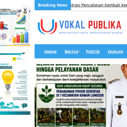
awal Akuntabilitas Administrasi Pencalonan Kembali Kepala Des
x
Home
Berita
Politik
Hukum