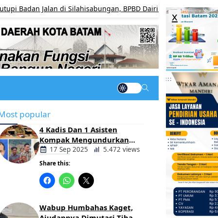
Jalan di Silahisabungan, BPBD Dairi Bergerak Cepat Pulihkan Ak
x
Most popular
4 Kadis Dan 1 Asisten
Kompak Mengundurkan
Diri, Ada Apa Pemerintahan
17 Sep 2025
5.472 views
Oloan
Share this:
Berita
Daerah
Wabup Humbahas Kaget,
Ajudannya Dimutasi Tiba-