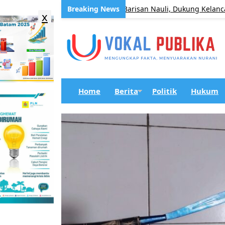
an Jrs. Tanjung Beringin I–Barisan Nauli, Dukung Kelancaran Akse
x
Home
Berita
Politik
Hukum