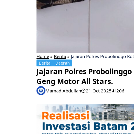
Home
»
Berita
»
Jajaran Polres Probolinggo K
Berita
Daerah
Jajaran Polres Proboling
Geng Motor All Stars.
Mamad Abdullah
21 Oct 2025
206