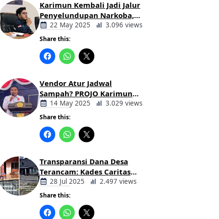
Karimun Kembali Jadi Jalur
Penyelundupan Narkoba,
Mahasiswa Desak Pemkab
22 May 2025
3.096 views
dan Aparat Bertindak Tegas
Share this:
Berita
Daerah
Vendor Atur Jadwal
Sampah? PROJO Karimun
Kritik Usulan PT AGB
14 May 2025
3.029 views
Share this:
Berita
Daerah
Transparansi Dana Desa
Terancam: Kades Caritas
Sogawunasi Diduga
28 Jul 2025
2.497 views
Gelapkan Bantuan untuk
Share this:
Warga
Berita
Daerah