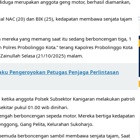
diduga merupakan anggota geng motor, berhasil diamankan,
ial NAC (20) dan BIK (25), kedapatan membawa senjata tajam
kan mereka yang memang saat itu sedang berboncengan tiga, 1
an Polres Probolinggo Kota.” terang Kapolres Probolinggo Kota
 Zainullah Selasa (21/10/2025) malam.
aku Pengeroyokan Petugas Penjaga Perlintasan
ketika anggota Polsek Subsektor Kanigaran melakukan patroli
kitar pukul 01.00 wib dinihari.
 tengah berboncengan sepeda motor. Mereka bertiga kedapatan
enggong, Gang Pelita, Kelurahan Sukoharjo.
a pemuda berboncengan sambil membawa senjata tajam, Saat