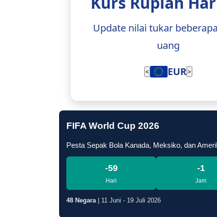
Kurs Rupiah Hari
Update nilai tukar beberap
uang
EUR
<
>
FIFA World Cup 2026
Pesta Sepak Bola Kanada, Meksiko, dan Ameri
-59
-1
Hari
Jam
48 Negara
| 11 Juni - 19 Juli 2026