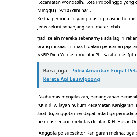
Kecamatan Wonoasih, Kota Probolinggo yang 
Minggu (19/10) dini hari.
Kedua pemuda ini yang masing masing berinis
jenis celurit sepanjang satu meter lebih.
“Jadi selain mereka sebenarnya ada lagi 1 re
orang ini saat ini masih dalam pencarian jajar
AKBP Rico Yumasri melalui Plt. Kasihumas Iptu
Baca juga:
Polisi Amankan Empat Pel
Kereta Api Leuwigoong
Kasihumas menjelaskan, penangkapan berawal 
rutin di wilayah hukum Kecamatan Kanigaran, se
Saat itu, anggota mendapati ada tiga pemuda
petugas sedang melintas di Jalan K.H. Hasan G
“Anggota polsubsektor Kanigaran melihat tig