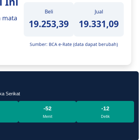
 Ini
Beli
Jual
a mata
19.253,39
19.331,09
Sumber: BCA e-Rate (data dapat berubah)
ka Serikat
-52
-13
Menit
Detik