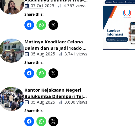
tiba Tanpa Alasan Oleh
07 Oct 2025
4.367 views
Bupati
Share this:
Berita
Daerah
Matinya Keadilan: Celana
Dalam dan Bra Jadi ‘Kado’
untuk Kajari Bulukumba
05 Aug 2025
3.741 views
Share this:
Berita
Daerah
Kantor Kejaksaan Negeri
Bulukumba Dilempari Telur
dan Kotoran Sapi, Keluarga
05 Aug 2025
3.600 views
Korban Lakalantas Tuntut
Share this:
Keadilan
Berita
Daerah