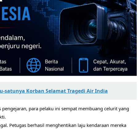
satunya Korban Selamat Tragedi Air India
pengejaran, para pelaku ini sempat membuang celurit yang
ti.
gal. Petugas berhasil menghentikan laju kendaraan mereka