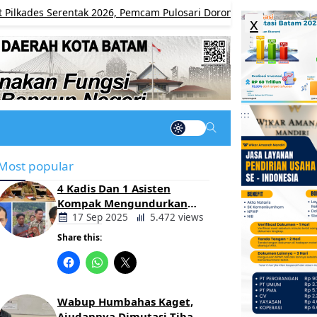
Serentak 2026, Pemcam Pulosari Dorong Pelaksanaan yang Transpa
x
Most popular
4 Kadis Dan 1 Asisten
Kompak Mengundurkan
Diri, Ada Apa Pemerintahan
17 Sep 2025
5.472 views
Oloan
Share this:
Berita
Daerah
Wabup Humbahas Kaget,
Ajudannya Dimutasi Tiba-