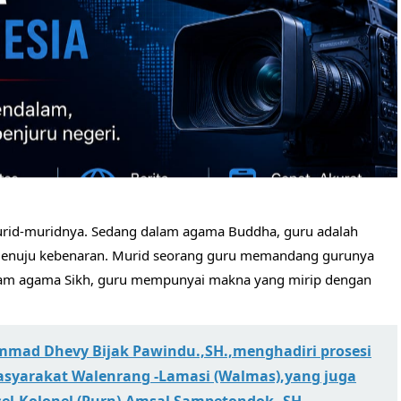
urid-muridnya. Sedang dalam agama Buddha, guru adalah
enuju kebenaran. Murid seorang guru memandang gurunya
alam agama Sikh, guru mempunyai makna yang mirip dengan
mad Dhevy Bijak Pawindu.,SH.,menghadiri prosesi
syarakat Walenrang -Lamasi (Walmas),yang juga