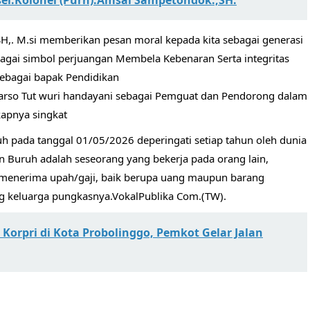
el.Kolonel (Purn).Amsal Sampetondok.,SH.
H,. M.si memberikan pesan moral kepada kita sebagai generasi
ai simbol perjuangan Membela Kebenaran Serta integritas
 sebagai bapak Pendidikan
arso Tut wuri handayani sebagai Pemguat dan Pendorong dalam
apnya singkat
tuh pada tanggal 01/05/2026 deperingati setiap tahun oleh dunia
 Buruh adalah seseorang yang bekerja pada orang lain,
n menerima upah/gaji, baik berupa uang maupun barang
ang keluarga pungkasnya.VokalPublika Com.(TW).
Korpri di Kota Probolinggo, Pemkot Gelar Jalan