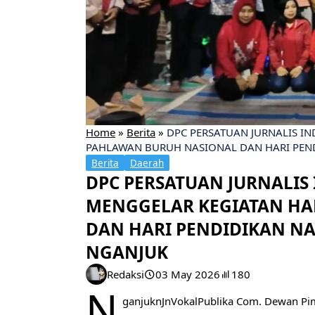
Home
»
Berita
»
DPC PERSATUAN JURNALIS I
PAHLAWAN BURUH NASIONAL DAN HARI PEND
Berita
Daerah
DPC PERSATUAN JURNALIS
MENGGELAR KEGIATAN HA
DAN HARI PENDIDIKAN NA
NGANJUK
Redaksi
03 May 2026
180
N
ganjuknJnVokalPublika Com. Dewan Pim