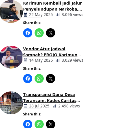
Karimun Kembali Jadi Jalur
Penyelundupan Narkoba,
Mahasiswa Desak Pemkab
22 May 2025
3.096 views
dan Aparat Bertindak Tegas
Share this:
Berita
Daerah
Vendor Atur Jadwal
Sampah? PROJO Karimun
Kritik Usulan PT AGB
14 May 2025
3.029 views
Share this:
Berita
Daerah
Transparansi Dana Desa
Terancam: Kades Caritas
Sogawunasi Diduga
28 Jul 2025
2.498 views
Gelapkan Bantuan untuk
Share this:
Warga
Berita
Daerah