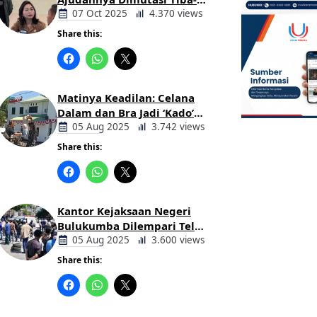
tiba Tanpa Alasan Oleh
07 Oct 2025
4.370 views
Bupati
Share this:
Berita
Daerah
Matinya Keadilan: Celana
Dalam dan Bra Jadi ‘Kado’
untuk Kajari Bulukumba
05 Aug 2025
3.742 views
Share this:
Berita
Daerah
Kantor Kejaksaan Negeri
Bulukumba Dilempari Telur
dan Kotoran Sapi, Keluarga
05 Aug 2025
3.600 views
Korban Lakalantas Tuntut
Share this:
Keadilan
Berita
Daerah