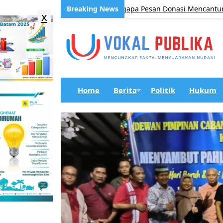
“Bukan Edaran”, Lantas Mengapa Pesan Donasi Mencantumkan “Hor
x
Home
Berita
Politik
Hukum