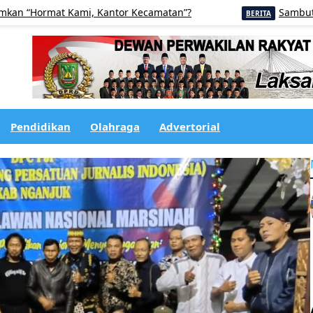
mat Kami, Kantor Kecamatan”?
Sambut Pilkades 
BERITA
Pendidikan
Olahraga
Advertorial