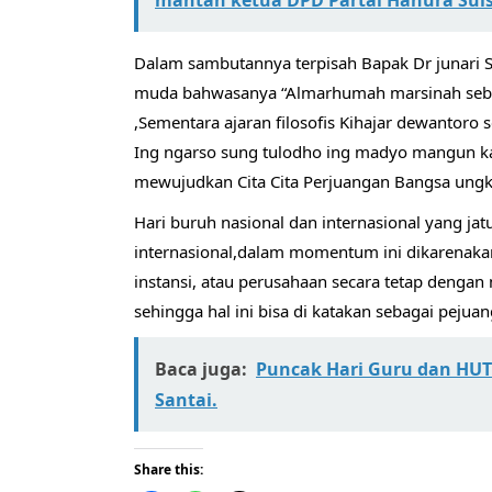
mantan ketua DPD Partai Hanura Suls
Dalam sambutannya terpisah Bapak Dr junari S
muda bahwasanya “Almarhumah marsinah sebag
,Sementara ajaran filosofis Kihajar dewantoro
Ing ngarso sung tulodho ing madyo mangun k
mewujudkan Cita Cita Perjuangan Bangsa ungk
Hari buruh nasional dan internasional yang ja
internasional,dalam momentum ini dikarenakan
instansi, atau perusahaan secara tetap denga
sehingga hal ini bisa di katakan sebagai peju
Baca juga:
Puncak Hari Guru dan HUT 
Santai.
Share this: