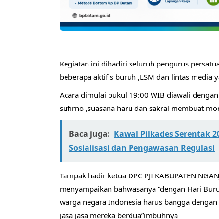
Kegiatan ini dihadiri seluruh pengurus persatu
beberapa aktifis buruh ,LSM dan lintas media 
Acara dimulai pukul 19:00 WIB diawali dengan 
sufirno ,suasana haru dan sakral membuat m
Baca juga:
Kawal Pilkades Serentak 
Sosialisasi dan Pengawasan Regulasi
Tampak hadir ketua DPC PJI KABUPATEN NGANJU
menyampaikan bahwasanya “dengan Hari Buruh n
warga negara Indonesia harus bangga dengan 
jasa jasa mereka berdua”imbuhnya