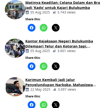
Matinya Keadilan: Celana Dalam dan Bra
Jadi ‘Kado’ untuk Kajari Bulukumba
05 Aug 2025
3.743 views
Share this:
Berita
Daerah
Kantor Kejaksaan Negeri Bulukumba
Dilempari Telur dan Kotoran Sapi,
Keluarga Korban Lakalantas Tuntut
05 Aug 2025
3.601 views
Keadilan
Share this:
Berita
Daerah
Karimun Kembali Jadi Jalur
Penyelundupan Narkoba, Mahasiswa
Desak Pemkab dan Aparat Bertindak
22 May 2025
3.097 views
Tegas
Share this:
Berita
Daerah