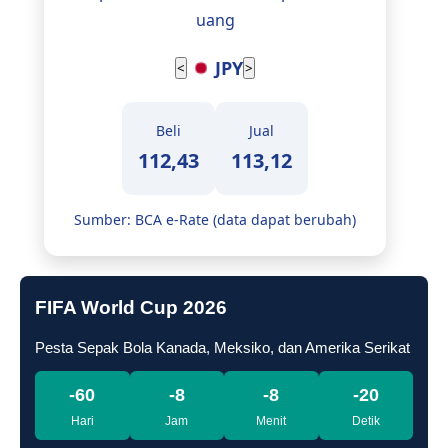
uang
AUD
<
>
Beli
Jual
10.576,22
10.631,55
Sumber: BCA e-Rate (data dapat berubah)
FIFA World Cup 2026
Pesta Sepak Bola Kanada, Meksiko, dan Amerika Serikat
-60
-8
-8
-21
Hari
Jam
Menit
Detik