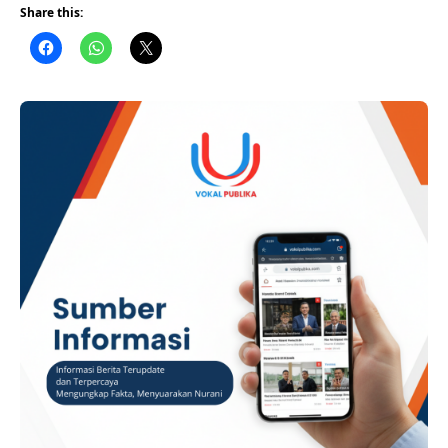
kontribusi sebesar Rp1,3 juta kepada sejumlah pengusaha
Share this:
WiFi di Kecamatan Karangkancana, Kabupaten Kuningan,
memasuki babak baru setelah Camat Karangkancana
memberikan klarifikasi mengenai beredarnya pesan
WhatsApp yang mencantumkan nominal kontribusi dan
identitas Kantor Kecamatan Karangkancana.
ADVERTISEMENT Di satu sisi, terdapat tangkapan …