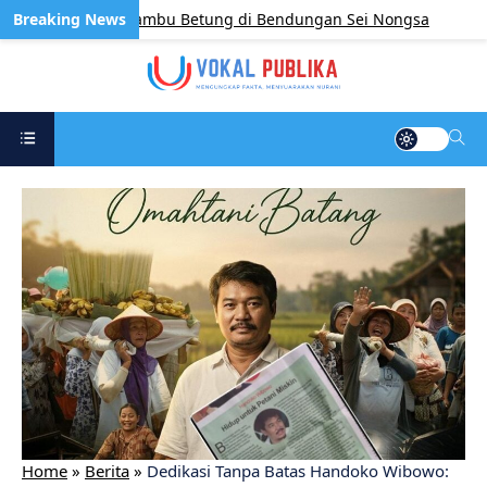
t Tanam 400 Bambu Betung di Bendungan Sei Nongsa
UN
Home
»
Berita
»
Dedikasi Tanpa Batas Handoko Wibowo: