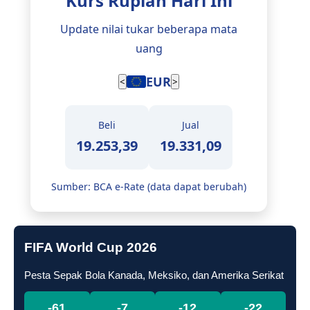
Kurs Rupiah Hari Ini
Update nilai tukar beberapa mata
uang
JPY
<
>
Beli
Jual
112,43
113,12
Sumber: BCA e-Rate (data dapat berubah)
FIFA World Cup 2026
Pesta Sepak Bola Kanada, Meksiko, dan Amerika Serikat
-61
-7
-12
-23