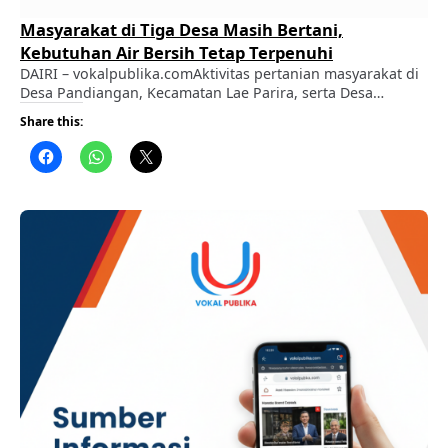
Masyarakat di Tiga Desa Masih Bertani,
Kebutuhan Air Bersih Tetap Terpenuhi
DAIRI – vokalpublika.comAktivitas pertanian masyarakat di
Desa Pandiangan, Kecamatan Lae Parira, serta Desa
Bongkaras dan Desa Bonian, Kecamatan Silima Pungga-
Share this:
Pungga, hingga saat ini masih berjalan seperti biasa.
Berdasarkan keterangan masyarakat dan perangkat desa,
kebutuhan air bersih untuk rumah tangga maupun
pertanian masih terpenuhi. ADVERTISEMENT Di Desa
Pandiangan, yang dihuni sekitar 1.654 jiwa atau 463 kepala
…