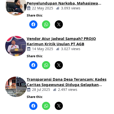
Penyelundupan Narkoba, Mahasiswa
Desak Pemkab dan Aparat Bertindak
22 May 2025
3.093 views
Tegas
Share this:
Berita
Daerah
Vendor Atur Jadwal Sampah? PROJO
Karimun Kritik Usulan PT AGB
14 May 2025
3.027 views
Share this:
Berita
Daerah
Transparansi Dana Desa Terancam: Kades
Caritas Sogawunasi Diduga Gelapkan
Bantuan untuk Warga
28 Jul 2025
2.497 views
Share this:
Berita
Daerah