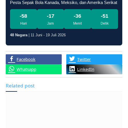
Pesta Sepak Bola Kanada, Meksiko, dan Amerika Serikat
-58
-17
-36
-52
Hari
Jam
Menit
Detik
48 Negara
| 11 Juni - 19 Juli 2026
Facebook
Twitter
Whatsapp
LinkedIn
Related post