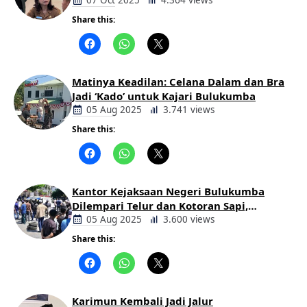
Bupati
07 Oct 2025
4.364 views
Share this:
Berita
Daerah
Matinya Keadilan: Celana Dalam dan Bra
Jadi ‘Kado’ untuk Kajari Bulukumba
05 Aug 2025
3.741 views
Share this:
Berita
Daerah
Kantor Kejaksaan Negeri Bulukumba
Dilempari Telur dan Kotoran Sapi,
Keluarga Korban Lakalantas Tuntut
05 Aug 2025
3.600 views
Keadilan
Share this:
Berita
Daerah
Karimun Kembali Jadi Jalur