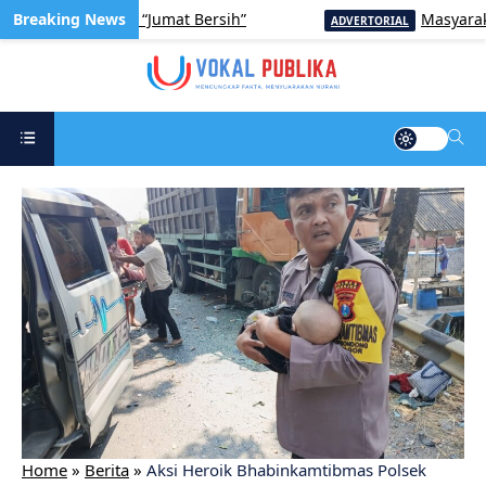
t Lewat Aksi “Jumat Bersih”
Masyarakat di
ADVERTORIAL
Home
»
Berita
»
Aksi Heroik Bhabinkamtibmas Polsek