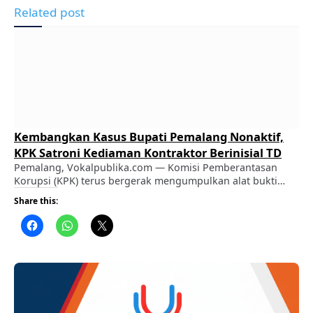
Related post
Kembangkan Kasus Bupati Pemalang Nonaktif,
KPK Satroni Kediaman Kontraktor Berinisial TD
Pemalang, Vokalpublika.com — Komisi Pemberantasan
Korupsi (KPK) terus bergerak mengumpulkan alat bukti
tambahan pasca-operasi tangkap tangan (OTT) yang
Share this:
melibatkan Bupati Pemalang nonaktif, Anom Widiyantoro.
ADVERTISEMENT ​Terbaru, penyidik KPK dengan
pengawalan ketat personel Brimob mendatangi kediaman
seorang kontraktor berinisial TD di Jalan Bangka, RT
001/RW 001, Kecamatan Taman, Pemalang, pada Kamis 6
Agustus 2026, pagi. ​Berdasarkan …