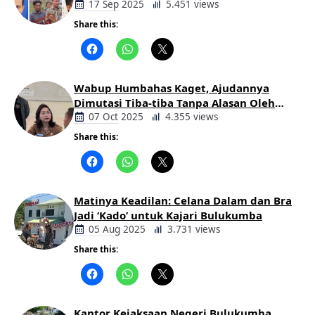
Pemerintahan Oloan
17 Sep 2025
5.451 views
Share this:
Berita
Daerah
Wabup Humbahas Kaget, Ajudannya
Dimutasi Tiba-tiba Tanpa Alasan Oleh
Bupati
07 Oct 2025
4.355 views
Share this:
Berita
Daerah
Matinya Keadilan: Celana Dalam dan Bra
Jadi ‘Kado’ untuk Kajari Bulukumba
05 Aug 2025
3.731 views
Share this:
Berita
Daerah
Kantor Kejaksaan Negeri Bulukumba