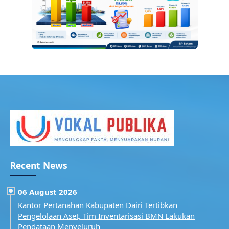
Recent News
06 August 2026
Kantor Pertanahan Kabupaten Dairi Tertibkan
Pengelolaan Aset, Tim Inventarisasi BMN Lakukan
Pendataan Menyeluruh