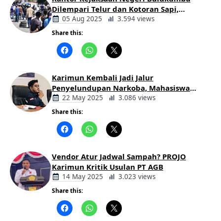
Dilempari Telur dan Kotoran Sapi,
Keluarga Korban Lakalantas Tuntut
05 Aug 2025
3.594 views
Keadilan
Share this:
Berita
Daerah
Karimun Kembali Jadi Jalur
Penyelundupan Narkoba, Mahasiswa
Desak Pemkab dan Aparat Bertindak
22 May 2025
3.086 views
Tegas
Share this:
Berita
Daerah
Vendor Atur Jadwal Sampah? PROJO
Karimun Kritik Usulan PT AGB
14 May 2025
3.023 views
Share this:
Berita
Daerah