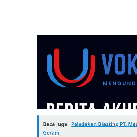
Baca juga:
Peledakan Blasting PT. M
Geram