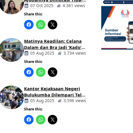
tiba Tanpa Alasan Oleh
07 Oct 2025
4.361 views
Bupati
Share this:
Berita
Daerah
Matinya Keadilan: Celana
Dalam dan Bra Jadi ‘Kado’
untuk Kajari Bulukumba
05 Aug 2025
3.734 views
Share this:
Berita
Daerah
Kantor Kejaksaan Negeri
Bulukumba Dilempari Telur
dan Kotoran Sapi, Keluarga
05 Aug 2025
3.596 views
Korban Lakalantas Tuntut
Share this:
Keadilan
Berita
Daerah