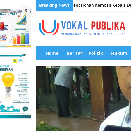
ntabilitas Administrasi Pencalonan Kembali Kepala Desa
x
Home
Berita
Politik
Hukum