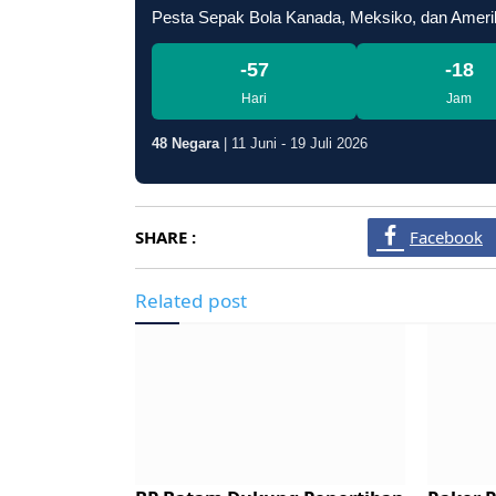
Pesta Sepak Bola Kanada, Meksiko, dan Ameri
-57
-18
Hari
Jam
48 Negara
| 11 Juni - 19 Juli 2026
SHARE :
Facebook
Related post