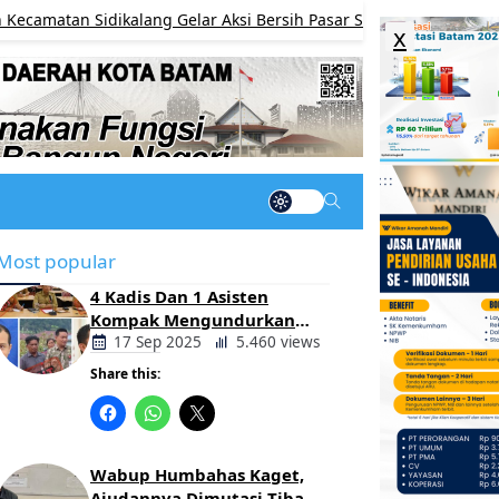
n Sidikalang Gelar Aksi Bersih Pasar Sambut HUT ke-68 Korem 02
x
Most popular
4 Kadis Dan 1 Asisten
Kompak Mengundurkan
Diri, Ada Apa Pemerintahan
17 Sep 2025
5.460 views
Oloan
Share this:
Berita
Daerah
Wabup Humbahas Kaget,
Ajudannya Dimutasi Tiba-