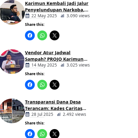
Karimun Kembali Jadi Jalur
Penyelundupan Narkoba,
Mahasiswa Desak Pemkab
22 May 2025
3.090 views
dan Aparat Bertindak Tegas
Share this:
Berita
Daerah
Vendor Atur Jadwal
Sampah? PROJO Karimun
Kritik Usulan PT AGB
14 May 2025
3.025 views
Share this:
Berita
Daerah
Transparansi Dana Desa
Terancam: Kades Caritas
Sogawunasi Diduga
28 Jul 2025
2.492 views
Gelapkan Bantuan untuk
Share this:
Warga
Berita
Daerah