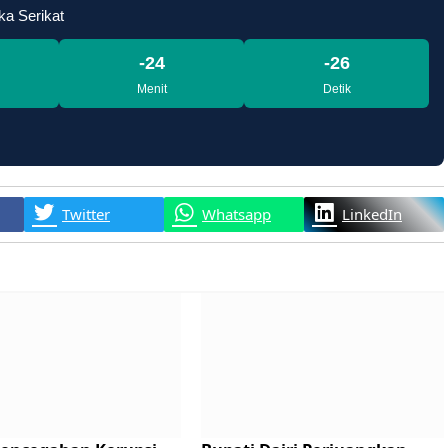
ka Serikat
-24
-28
Menit
Detik
Twitter
Whatsapp
LinkedIn