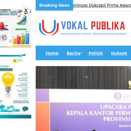
ih Penghargaan Nasional Perlinsos Dukcapil Prima Award
x
Home
Berita
Politik
Hukum