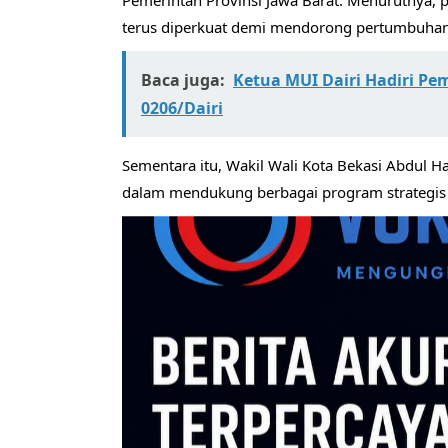
Pemerintah Provinsi Jawa Barat. Menurutnya, 
terus diperkuat demi mendorong pertumbuhan 
Baca juga:
Ketua MUI Dairi Hadiri Pe
0206/Dairi
Sementara itu, Wakil Wali Kota Bekasi Abdul 
dalam mendukung berbagai program strategis 