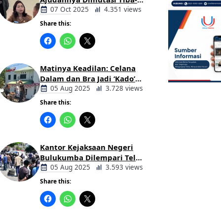
tiba Tanpa Alasan Oleh
07 Oct 2025
4.351 views
Bupati
Share this:
Berita
Daerah
Matinya Keadilan: Celana
Dalam dan Bra Jadi ‘Kado’
untuk Kajari Bulukumba
05 Aug 2025
3.728 views
Share this:
Berita
Daerah
Kantor Kejaksaan Negeri
Bulukumba Dilempari Telur
dan Kotoran Sapi, Keluarga
05 Aug 2025
3.593 views
Korban Lakalantas Tuntut
Share this:
Keadilan
Berita
Daerah