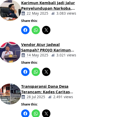
Karimun Kembali Jadi Jalur
Penyelundupan Narkoba,
Mahasiswa Desak Pemkab
22 May 2025
3.083 views
dan Aparat Bertindak Tegas
Share this:
Berita
Daerah
Vendor Atur Jadwal
Sampah? PROJO Karimun
Kritik Usulan PT AGB
14 May 2025
3.021 views
Share this:
Berita
Daerah
Transparansi Dana Desa
Terancam: Kades Caritas
Sogawunasi Diduga
28 Jul 2025
2.491 views
Gelapkan Bantuan untuk
Share this:
Warga
Berita
Daerah