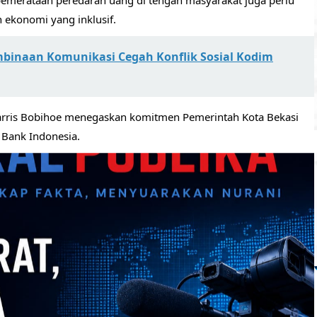
pemerataan peredaran uang di tengah masyarakat juga perlu
ekonomi yang inklusif.
mbinaan Komunikasi Cegah Konflik Sosial Kodim
Harris Bobihoe menegaskan komitmen Pemerintah Kota Bekasi
Bank Indonesia.