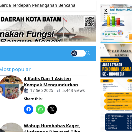
rdepan Penanganan Bencana
Tanamkan Budaya Ter
BERITA
x
Most popular
4 Kadis Dan 1 Asisten
Kompak Mengundurkan
Diri, Ada Apa Pemerintahan
17 Sep 2025
5.443 views
Oloan
Share this:
Berita
Daerah
Wabup Humbahas Kaget,
Ajudannya Dimutasi Tiba-