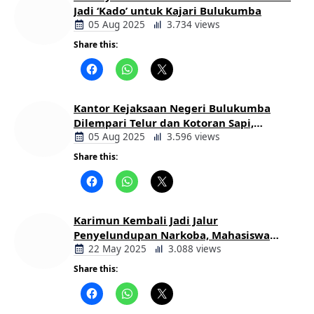
Jadi ‘Kado’ untuk Kajari Bulukumba
05 Aug 2025
3.734 views
Share this:
Berita
Daerah
Kantor Kejaksaan Negeri Bulukumba
Dilempari Telur dan Kotoran Sapi,
Keluarga Korban Lakalantas Tuntut
05 Aug 2025
3.596 views
Keadilan
Share this:
Berita
Daerah
Karimun Kembali Jadi Jalur
Penyelundupan Narkoba, Mahasiswa
Desak Pemkab dan Aparat Bertindak
22 May 2025
3.088 views
Tegas
Share this:
Berita
Daerah