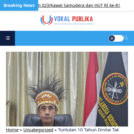
 HUT ke-68 Korem 023/Kawal Samudera dan HUT RI ke-81
Home
»
Uncategorized
»
Tuntutan 10 Tahun Dinilai Tak