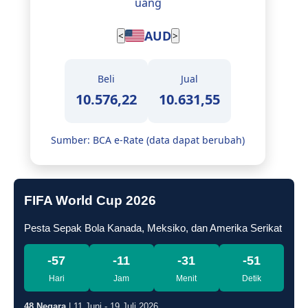
uang
USD
<
>
Beli
Jual
16.365,00
16.425,00
Sumber: BCA e-Rate (data dapat berubah)
FIFA World Cup 2026
Pesta Sepak Bola Kanada, Meksiko, dan Amerika Serikat
-57
-11
-31
-52
Hari
Jam
Menit
Detik
48 Negara
| 11 Juni - 19 Juli 2026