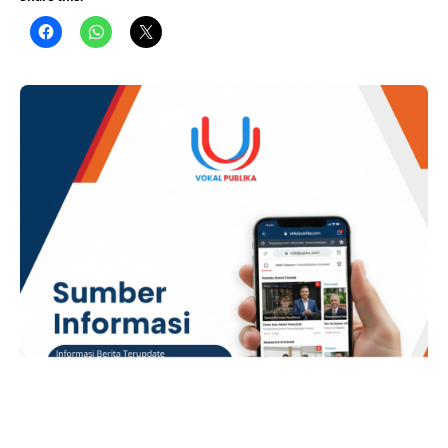
Inventarisasi Barang Milik Negara (BMN) melaksanakan
kegiatan inventarisasi aset di seluruh lingkungan kantor.
ADVERTISEMENT Kegiatan ini merupakan bagian dari
komitmen Kantor Pertanahan Kabupaten Dairi untuk
memastikan seluruh Barang Milik Negara yang berada di
bawah pengelolaannya tercatat …