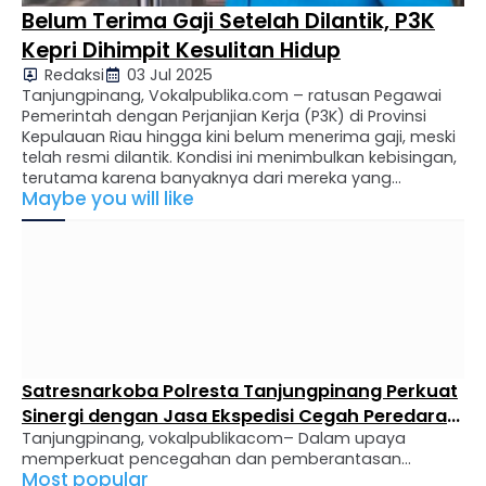
Belum Terima Gaji Setelah Dilantik, P3K
Kepri Dihimpit Kesulitan Hidup
Redaksi
03 Jul 2025
Tanjungpinang, Vokalpublika.com – ratusan Pegawai
Pemerintah dengan Perjanjian Kerja (P3K) di Provinsi
Kepulauan Riau hingga kini belum menerima gaji, meski
telah resmi dilantik. Kondisi ini menimbulkan kebisingan,
terutama karena banyaknya dari mereka yang
Maybe you will like
menggantungkan hidup dari penghasilan tersebut
untuk kebutuhan sehari-hari. Tokoh perempuan Kepri,
Anis Anorita Zaini, menyampaikan menyampaikan atas
nasib para P3K yang terjebak …
Satresnarkoba Polresta Tanjungpinang Perkuat
Sinergi dengan Jasa Ekspedisi Cegah Peredaran
Tanjungpinang, vokalpublikacom– Dalam upaya
Narkoba
memperkuat pencegahan dan pemberantasan
Most popular
peredaran gelap narkotika, Satuan Reserse Narkoba