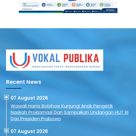
Recent News
07 August 2026
Wawali Harris Bobihoe Kunjungi Anak Pengetik
Naskah Proklamasi Dan Sampaikan Undangan HUT RI
Dari Presiden Prabowo
07 August 2026