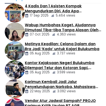
(Satresnarkoba) Polresta Tanjungpinang menggelar
4 Kadis Dan 1 Asisten Kompak
kegiatan koordinasi dan edukasi bersama sejumlah
Mengundurkan Diri, Ada Apa
perusahaan jasa ekspedisi di Kota Tanjungpinang,
17 Sep 2025
5.464 views
Pemerintahan Oloan
Kamis (06/08/2026). Kegiatan yang berlangsung di
Ruang Satresnarkoba Polresta Tanjungpinang ini
Wabup Humbahas Kaget, Ajudannya
dipimpin langsung oleh PS. Kasat Resnarkoba Polresta
Berita
Dimutasi Tiba-tiba Tanpa Alasan Oleh
Tanjungpinang, AKP Syofian Rida, S.H., M.H., dan …
Daerah
07 Oct 2025
4.363 views
Bupati
Matinya Keadilan: Celana Dalam dan
Berita
Bra Jadi ‘Kado’ untuk Kajari Bulukumba
Daerah
05 Aug 2025
3.737 views
Kantor Kejaksaan Negeri Bulukumba
Berita
Dilempari Telur dan Kotoran Sapi,
Daerah
05 Aug 2025
3.599 views
Keluarga Korban Lakalantas Tuntut
Keadilan
Karimun Kembali Jadi Jalur
Berita
Penyelundupan Narkoba, Mahasiswa
Daerah
22 May 2025
3.092 views
Desak Pemkab dan Aparat Bertindak
Tegas
Vendor Atur Jadwal Sampah? PROJO
Berita
Karimun Kritik Usulan PT AGB