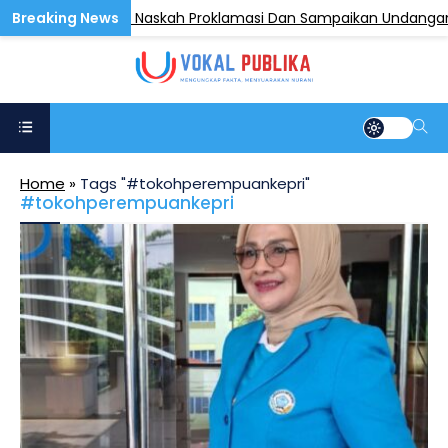
gi Anak Pengetik Naskah Proklamasi Dan Sampaikan Undangan HU
Home
»
Tags "#tokohperempuankepri"
#tokohperempuankepri