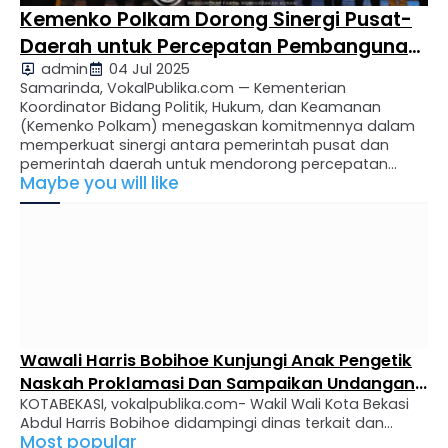
Kemenko Polkam Dorong Sinergi Pusat-
Daerah untuk Percepatan Pembangunan
admin
04 Jul 2025
di Kaltim
Samarinda, VokalPublika.com — Kementerian
Koordinator Bidang Politik, Hukum, dan Keamanan
(Kemenko Polkam) menegaskan komitmennya dalam
memperkuat sinergi antara pemerintah pusat dan
pemerintah daerah untuk mendorong percepatan
Maybe you will like
pembangunan di Provinsi Kalimantan Timur. Komitmen
ini disampaikan dalam forum koordinasi yang digelar
Kemenko Polkam melalui Deputi Bidang Koordinasi
Politik Dalam Negeri di Samarinda, Kamis (3/7/2025).
Kegiatan ini bertujuan …
Satresnarkoba Polresta Tanjungpinang Perkuat
Sinergi dengan Jasa Ekspedisi Cegah Peredaran
Tanjungpinang, vokalpublikacom– Dalam upaya
Narkoba
memperkuat pencegahan dan pemberantasan
Most popular
peredaran gelap narkotika, Satuan Reserse Narkoba