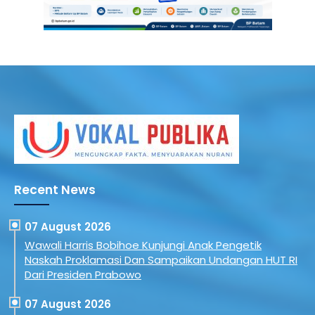
Recent News
07 August 2026
Wawali Harris Bobihoe Kunjungi Anak Pengetik
Naskah Proklamasi Dan Sampaikan Undangan HUT RI
Dari Presiden Prabowo
07 August 2026