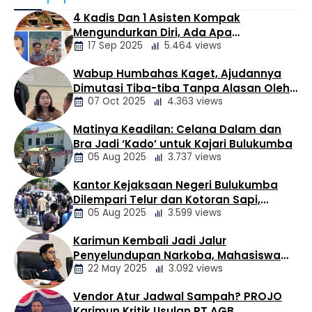
(Satresnarkoba) Polresta Tanjungpinang menggelar
4 Kadis Dan 1 Asisten Kompak
kegiatan koordinasi dan edukasi bersama sejumlah
Mengundurkan Diri, Ada Apa
perusahaan jasa ekspedisi di Kota Tanjungpinang,
17 Sep 2025
5.464 views
Pemerintahan Oloan
Kamis (06/08/2026). Kegiatan yang berlangsung di
Ruang Satresnarkoba Polresta Tanjungpinang ini
Wabup Humbahas Kaget, Ajudannya
dipimpin langsung oleh PS. Kasat Resnarkoba Polresta
Berita
Dimutasi Tiba-tiba Tanpa Alasan Oleh
Tanjungpinang, AKP Syofian Rida, S.H., M.H., dan …
Daerah
07 Oct 2025
4.363 views
Bupati
Matinya Keadilan: Celana Dalam dan
Berita
Bra Jadi ‘Kado’ untuk Kajari Bulukumba
Daerah
05 Aug 2025
3.737 views
Kantor Kejaksaan Negeri Bulukumba
Berita
Dilempari Telur dan Kotoran Sapi,
Daerah
05 Aug 2025
3.599 views
Keluarga Korban Lakalantas Tuntut
Keadilan
Karimun Kembali Jadi Jalur
Berita
Penyelundupan Narkoba, Mahasiswa
Daerah
22 May 2025
3.092 views
Desak Pemkab dan Aparat Bertindak
Tegas
Vendor Atur Jadwal Sampah? PROJO
Berita
Karimun Kritik Usulan PT AGB