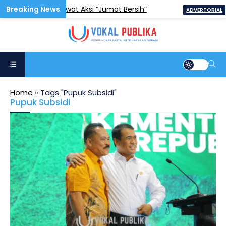
Hidup Sehat Lewat Aksi “Jumat Bersih”
Ma
ADVERTORIAL
Home
»
Tags "Pupuk Subsidi"
Pupuk Subsidi