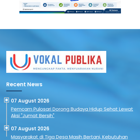
Recent News
07 August 2026
Pemcam Pulosari Dorong Budaya Hidup Sehat Lewat
Aksi "Jumat Bersih"
07 August 2026
Masyarakat di Tiga Desa Masih Bertani, Kebutuhan