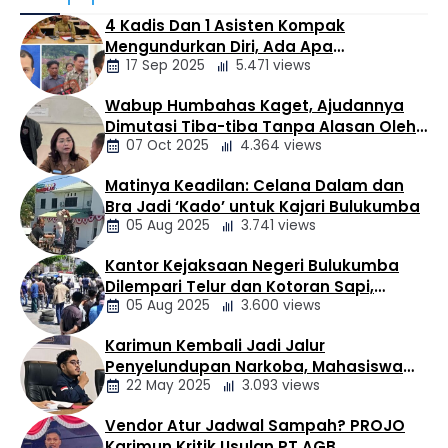
Pungga-Pungga, hingga saat ini masih berjalan seperti
4 Kadis Dan 1 Asisten Kompak
biasa. Berdasarkan keterangan masyarakat dan
Mengundurkan Diri, Ada Apa
perangkat desa, kebutuhan air bersih untuk rumah
17 Sep 2025
5.471 views
Pemerintahan Oloan
tangga maupun pertanian masih terpenuhi. Di Desa
Pandiangan, yang dihuni sekitar 1.654 jiwa atau 463
Wabup Humbahas Kaget, Ajudannya
kepala keluarga, …
Berita
Dimutasi Tiba-tiba Tanpa Alasan Oleh
Daerah
07 Oct 2025
4.364 views
Bupati
Matinya Keadilan: Celana Dalam dan
Berita
Bra Jadi ‘Kado’ untuk Kajari Bulukumba
Daerah
05 Aug 2025
3.741 views
Kantor Kejaksaan Negeri Bulukumba
Berita
Dilempari Telur dan Kotoran Sapi,
Daerah
05 Aug 2025
3.600 views
Keluarga Korban Lakalantas Tuntut
Keadilan
Karimun Kembali Jadi Jalur
Berita
Penyelundupan Narkoba, Mahasiswa
Daerah
22 May 2025
3.093 views
Desak Pemkab dan Aparat Bertindak
Tegas
Vendor Atur Jadwal Sampah? PROJO
Berita
Karimun Kritik Usulan PT AGB