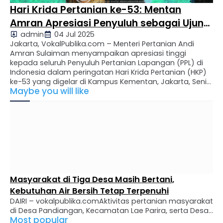
Hari Krida Pertanian ke-53: Mentan
Amran Apresiasi Penyuluh sebagai Ujung
admin
04 Jul 2025
Tombak Swasembada Pangan
Jakarta, VokalPublika.com – Menteri Pertanian Andi
Amran Sulaiman menyampaikan apresiasi tinggi
kepada seluruh Penyuluh Pertanian Lapangan (PPL) di
Indonesia dalam peringatan Hari Krida Pertanian (HKP)
ke-53 yang digelar di Kampus Kementan, Jakarta, Senin
Maybe you will like
(30/6/2025). Dalam momen ini, Mentan Amran
menegaskan peran vital penyuluh sebagai ujung
tombak pembangunan pertanian nasional dan
pencapaian swasembada pangan. “Ini tonggak …
Masyarakat di Tiga Desa Masih Bertani,
Kebutuhan Air Bersih Tetap Terpenuhi
DAIRI – vokalpublika.comAktivitas pertanian masyarakat
di Desa Pandiangan, Kecamatan Lae Parira, serta Desa
Most popular
Bongkaras dan Desa Bonian, Kecamatan Silima