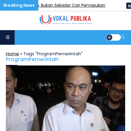
k K5 Setiap Sabtu, Bukan Sekadar Cari Pemasukan
BERIT
Home
»
Tags "ProgramPemerintah"
ProgramPemerintah