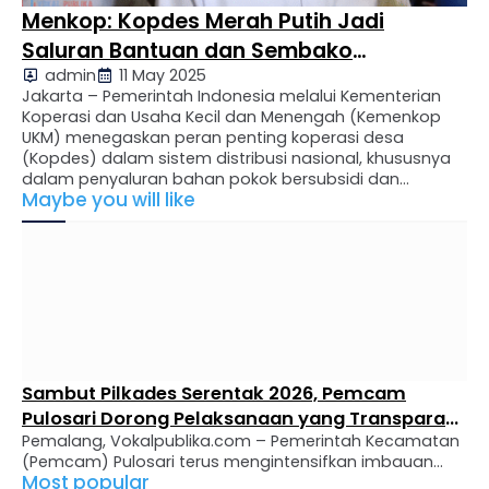
Menkop: Kopdes Merah Putih Jadi
Saluran Bantuan dan Sembako
admin
11 May 2025
Bersubsidi
Jakarta – Pemerintah Indonesia melalui Kementerian
Koperasi dan Usaha Kecil dan Menengah (Kemenkop
UKM) menegaskan peran penting koperasi desa
(Kopdes) dalam sistem distribusi nasional, khususnya
dalam penyaluran bahan pokok bersubsidi dan
Maybe you will like
bantuan sosial kepada masyarakat. Menteri Koperasi
dan UKM, Budi Arie Setiadi, menyatakan bahwa program
Kopdes Merah Putih akan difokuskan sebagai instrumen
strategis pemerintah untuk …
Sambut Pilkades Serentak 2026, Pemcam
Pulosari Dorong Pelaksanaan yang Transparan
Pemalang, Vokalpublika.com – Pemerintah Kecamatan
dan Demokratis
(Pemcam) Pulosari terus mengintensifkan imbauan
Most popular
kepada masyarakat guna menyukseskan Pemilihan