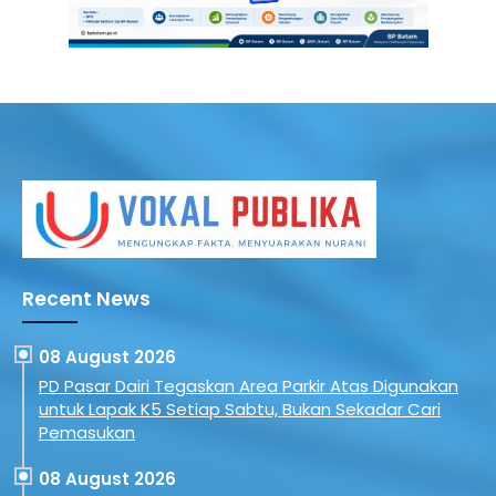
Recent News
08 August 2026
PD Pasar Dairi Tegaskan Area Parkir Atas Digunakan
untuk Lapak K5 Setiap Sabtu, Bukan Sekadar Cari
Pemasukan
08 August 2026