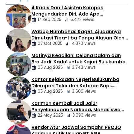
Kepala Desa (Pilkades) Serentak 2026. Melalui langkah
4 Kadis Dan 1 Asisten Kompak
sosialisasi ini, Pemcam Pulosari menegaskan
Mengundurkan Diri, Ada Apa
komitmennya dalam mengawal jalannya pesta
17 Sep 2025
5.472 views
Pemerintahan Oloan
demokrasi di tingkat desa agar berlangsung secara
terbuka, tertib, dan kondusif. ​Berdasarkan publikasi
Wabup Humbahas Kaget, Ajudannya
resmi yang disampaikan Pemcam Pulosari, pihak
Berita
Dimutasi Tiba-tiba Tanpa Alasan Oleh
kecamatan mengajak seluruh warga …
Daerah
07 Oct 2025
4.370 views
Bupati
Matinya Keadilan: Celana Dalam dan
Berita
Bra Jadi ‘Kado’ untuk Kajari Bulukumba
Daerah
05 Aug 2025
3.743 views
Kantor Kejaksaan Negeri Bulukumba
Berita
Dilempari Telur dan Kotoran Sapi,
Daerah
05 Aug 2025
3.600 views
Keluarga Korban Lakalantas Tuntut
Keadilan
Karimun Kembali Jadi Jalur
Berita
Penyelundupan Narkoba, Mahasiswa
Daerah
22 May 2025
3.096 views
Desak Pemkab dan Aparat Bertindak
Tegas
Vendor Atur Jadwal Sampah? PROJO
Berita
Karimun Kritik Usulan PT AGB