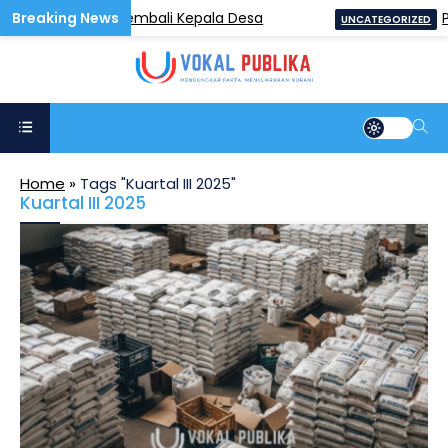
i Pencalonan Kembali Kepala Desa
PD 
UNCATEGORIZED
Home
»
Tags "Kuartal III 2025"
Kuartal III 2025