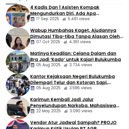
Kamis (6 Agustus 2026). Kegiatan tersebut
4 Kadis Dan 1 Asisten Kompak
dilaksanakan dalam rangka memperingati Hari Ulang
Mengundurkan Diri, Ada Apa
Tahun (HUT) ke-68 Korem 023/Kawal Samudera
17 Sep 2025
5.461 views
Pemerintahan Oloan
sekaligus menyambut Hari Ulang Tahun (HUT) ke-81
Kemerdekaan Republik Indonesia. Aksi sosial ini
Wabup Humbahas Kaget, Ajudannya
melibatkan 11 personel Kodim 0206/Dairi …
Berita
Dimutasi Tiba-tiba Tanpa Alasan Oleh
Daerah
07 Oct 2025
4.361 views
Bupati
Matinya Keadilan: Celana Dalam dan
Berita
Bra Jadi ‘Kado’ untuk Kajari Bulukumba
Daerah
05 Aug 2025
3.734 views
Kantor Kejaksaan Negeri Bulukumba
Berita
Dilempari Telur dan Kotoran Sapi,
Daerah
05 Aug 2025
3.596 views
Keluarga Korban Lakalantas Tuntut
Keadilan
Karimun Kembali Jadi Jalur
Berita
Penyelundupan Narkoba, Mahasiswa
Daerah
22 May 2025
3.090 views
Desak Pemkab dan Aparat Bertindak
Tegas
Vendor Atur Jadwal Sampah? PROJO
Berita
Karimun Kritik Usulan PT AGB