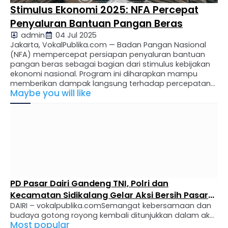
Stimulus Ekonomi 2025: NFA Percepat
Penyaluran Bantuan Pangan Beras
admin
04 Jul 2025
Jakarta, VokalPublika.com — Badan Pangan Nasional
(NFA) mempercepat persiapan penyaluran bantuan
pangan beras sebagai bagian dari stimulus kebijakan
ekonomi nasional. Program ini diharapkan mampu
memberikan dampak langsung terhadap percepatan
Maybe you will like
pertumbuhan ekonomi nasional pada Kuartal III, serta
menjadi respons cepat pemerintah terhadap kenaikan
harga beras di pasar. “Kami optimis penyaluran
bantuan ini dapat segera dilaksanakan sebagaimana …
PD Pasar Dairi Gandeng TNI, Polri dan
Kecamatan Sidikalang Gelar Aksi Bersih Pasar
DAIRI – vokalpublika.comSemangat kebersamaan dan
Sambut HUT ke-68 Korem 023/Kawal Samudera
budaya gotong royong kembali ditunjukkan dalam aksi
dan HUT RI ke-81
Most popular
pembersihan massal yang digelar di Pasar Sidikalang,