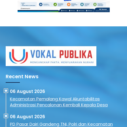
Recent News
06 August 2026
Kecamatan Pemalang Kawal Akuntabilitas
Administrasi Pencalonan Kembali Kepala Desa
06 August 2026
PD Pasar Dairi Gandeng TNI, Polri dan Kecamatan