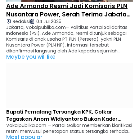
Ade Armando Resmi Jadi Komisaris PLN
Nusantara Power, Serah Terima Jabatan
Redaksi
04 Jul 2025
Digelar 3 Juli
Jakarta, Vokalpublika.com— Politikus Partai Solidaritas
Indonesia (PSI), Ade Armando, resmi ditunjuk sebagai
Komisaris di anak usaha PT PLN (Persero), yakni PLN
Nusantara Power (PLN NP). Informasi tersebut
dikonfirmasi langsung oleh Ade kepada sejumlah
Maybe you will like
media pada Jumat (4/7/2025). “Benar (jadi Komisaris
PLN NP), Kamis serah terima jabatan,” ujar Ade kepada
Kompascom. Penunjukan ini merupakan bagian dari …
Bupati Pemalang Tersangka KPK, Golkar
Tegaskan Anom Widiyantoro Bukan Kader
Vokalpublika.com — Partai Golkar memberikan klarifikasi
Internal
resmi menyusul penetapan status tersangka terhadap
Most popular
Bupati Pemalang Anom Widiyantoro oleh Komisi