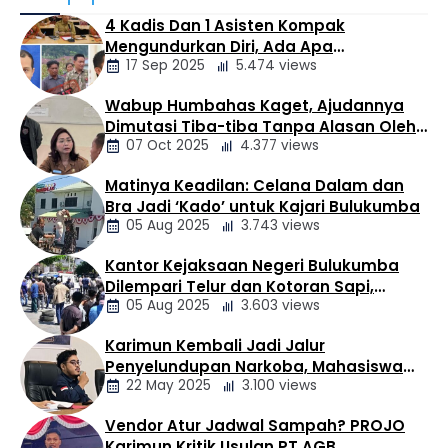
Pemberantasan Korupsi (KPK). Sekretaris Jenderal Partai
4 Kadis Dan 1 Asisten Kompak
Golkar Sarmuji menegaskan bahwa Anom bukan
Mengundurkan Diri, Ada Apa
merupakan kader internal partai. ​Dilansir dari
17 Sep 2025
5.474 views
Pemerintahan Oloan
Kumparan.com, Sarmuji menjelaskan, Anom berangkat
dari kalangan profesional berlatar belakang mantan
Wabup Humbahas Kaget, Ajudannya
pejabat BUMN yang diusung Golkar pada Pilbup
Berita
Dimutasi Tiba-tiba Tanpa Alasan Oleh
Pemalang. …
Daerah
07 Oct 2025
4.377 views
Bupati
Matinya Keadilan: Celana Dalam dan
Berita
Bra Jadi ‘Kado’ untuk Kajari Bulukumba
Daerah
05 Aug 2025
3.743 views
Kantor Kejaksaan Negeri Bulukumba
Berita
Dilempari Telur dan Kotoran Sapi,
Daerah
05 Aug 2025
3.603 views
Keluarga Korban Lakalantas Tuntut
Keadilan
Karimun Kembali Jadi Jalur
Berita
Penyelundupan Narkoba, Mahasiswa
Daerah
22 May 2025
3.100 views
Desak Pemkab dan Aparat Bertindak
Tegas
Vendor Atur Jadwal Sampah? PROJO
Berita
Karimun Kritik Usulan PT AGB