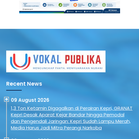
Recent News
09 August 2026
1,3 Ton Ketamin Digagalkan di Perairan Kepri, GRANAT
Kepri Desak Aparat Kejar Bandar hingga Pemodal
dan Pengendali Jaringan: Kepri Sudah Lampu Merah,
Media Harus Jadi Mitra Perangi Narkoba