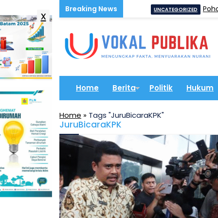
 Kelancaran Akses Masyarakat
Pohon Tum
UNCATEGORIZED
x
Home
Berita
Politik
Hukum
Home
»
Tags "JuruBicaraKPK"
JuruBicaraKPK