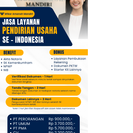
masyarakat dan perangkat
desa, kebutuhan air bersih untuk
rumah tangga maupun
pertanian masih terpenuhi. Di
Desa Pandiangan, yang dihuni
sekitar 1.654 jiwa atau 463 kepala
keluarga, …