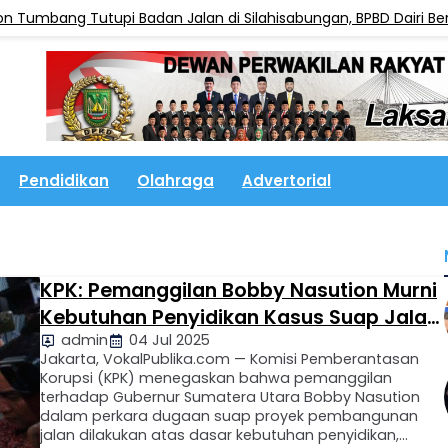
bang Tutupi Badan Jalan di Silahisabungan, BPBD Dairi Bergera
Pendidikan
Olahraga
Advertorial
KPK: Pemanggilan Bobby Nasution Murni
Kebutuhan Penyidikan Kasus Suap Jalan
admin
04 Jul 2025
di Sumut
Jakarta, VokalPublika.com — Komisi Pemberantasan
Korupsi (KPK) menegaskan bahwa pemanggilan
terhadap Gubernur Sumatera Utara Bobby Nasution
dalam perkara dugaan suap proyek pembangunan
jalan dilakukan atas dasar kebutuhan penyidikan,