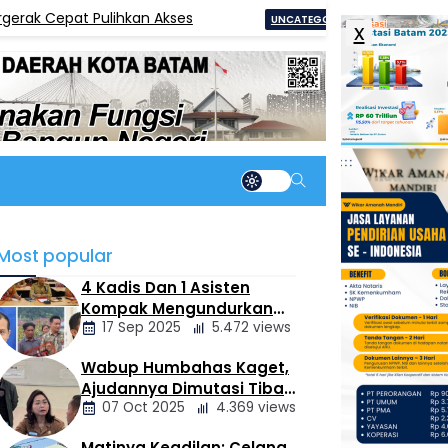
k Cepat Pulihkan Akses
Tinjau Lahan Sek
UNCATEGORIZED
x
Most popular
4 Kadis Dan 1 Asisten
Kompak Mengundurkan
17 Sep 2025
5.472 views
Diri, Ada Apa
Pemerintahan Oloan
Wabup Humbahas Kaget,
Berita
Ajudannya Dimutasi Tiba-
Daerah
07 Oct 2025
4.369 views
tiba Tanpa Alasan Oleh
Bupati
Matinya Keadilan: Celana