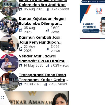
Berita
Dalam dan Bra Jadi ‘Kado’
Daerah
05 Aug 2025
3.742 views
untuk Kajari Bulukumba
Kantor Kejaksaan Negeri
Berita
Bulukumba Dilempari
Daerah
05 Aug
3.600
Telur dan Kotoran Sapi,
2025
views
Keluarga Korban
Karimun Kembali Jadi
Lakalantas Tuntut
Berita
Jalur Penyelundupan
Keadilan
Daerah
22 May
3.096
Narkoba, Mahasiswa
2025
views
Desak Pemkab dan
Vendor Atur Jadwal
Aparat Bertindak Tegas
Berita
Sampah? PROJO Karimun
Masyarakat di Tiga Desa
Daerah
14 May 2025
3.029 views
Kritik Usulan PT AGB
Masih Bertani, Kebutuhan
DAIRI – vokalpublika.comAktivitas
Air Bersih Tetap Terpenuhi
Transparansi Dana Desa
Berita
pertanian masyarakat di Desa
Terancam: Kades Caritas
Pandiangan, Kecamatan Lae
Daerah
28 Jul 2025
2.498 views
Sogawunasi Diduga
Parira, serta Desa Bongkaras dan
Gelapkan Bantuan untuk
Desa Bonian, Kecamatan Silima
Warga
Pungga-Pungga, hingga saat ini
Berita
masih berjalan seperti biasa.
Daerah
Berdasarkan keterangan