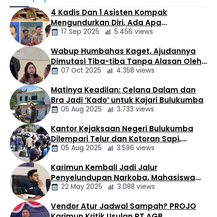
resmi membuka Ujian Pejabat Pembuat Akta Tanah
4 Kadis Dan 1 Asisten Kompak
(PPAT) Tahun 2026 yang digelar di Kantor Badan
Mengundurkan Diri, Ada Apa
Pengembangan Sumber Daya Manusia (BPSDM)
17 Sep 2025
5.456 views
Pemerintahan Oloan
Kementerian ATR/BPN, Cikeas, Kabupaten Bogor, Senin
(3/8/2026). Dalam sambutannya, Wamen Ossy
Wabup Humbahas Kaget, Ajudannya
menegaskan bahwa penyelenggaraan Ujian PPAT
Berita
Dimutasi Tiba-tiba Tanpa Alasan Oleh
merupakan …
Daerah
07 Oct 2025
4.358 views
Bupati
Matinya Keadilan: Celana Dalam dan
Berita
Bra Jadi ‘Kado’ untuk Kajari Bulukumba
Daerah
05 Aug 2025
3.733 views
Kantor Kejaksaan Negeri Bulukumba
Berita
Dilempari Telur dan Kotoran Sapi,
Daerah
05 Aug 2025
3.596 views
Keluarga Korban Lakalantas Tuntut
Keadilan
Karimun Kembali Jadi Jalur
Berita
Penyelundupan Narkoba, Mahasiswa
Daerah
22 May 2025
3.088 views
Desak Pemkab dan Aparat Bertindak
Tegas
Vendor Atur Jadwal Sampah? PROJO
Berita
Karimun Kritik Usulan PT AGB