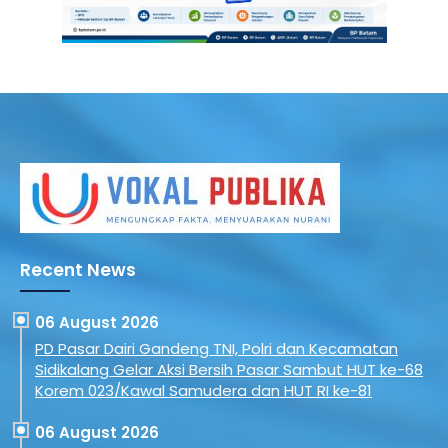
Recent News
06 August 2026
PD Pasar Dairi Gandeng TNI, Polri dan Kecamatan
Sidikalang Gelar Aksi Bersih Pasar Sambut HUT ke-68
Korem 023/Kawal Samudera dan HUT RI ke-81
06 August 2026