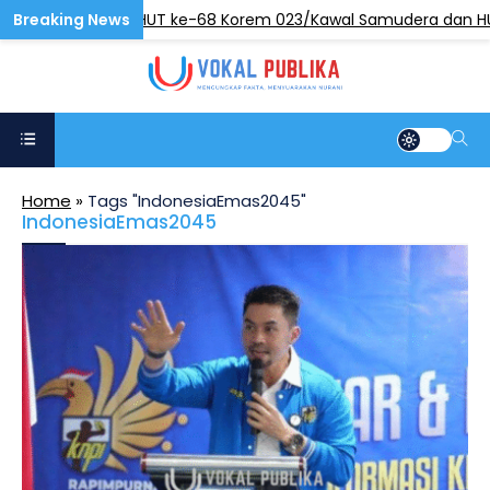
sih Pasar Sambut HUT ke-68 Korem 023/Kawal Samudera dan HUT R
Home
»
Tags "IndonesiaEmas2045"
IndonesiaEmas2045