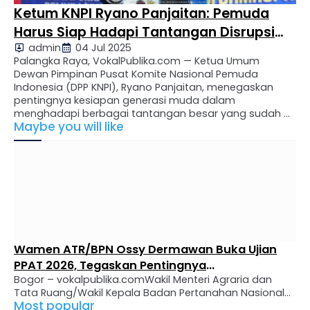
Ketum KNPI Ryano Panjaitan: Pemuda
Harus Siap Hadapi Tantangan Disrupsi
admin
04 Jul 2025
dan Bonus Demografi
Palangka Raya, VokalPublika.com — Ketua Umum
Dewan Pimpinan Pusat Komite Nasional Pemuda
Indonesia (DPP KNPI), Ryano Panjaitan, menegaskan
pentingnya kesiapan generasi muda dalam
menghadapi berbagai tantangan besar yang sudah di
Maybe you will like
depan mata. Hal ini ia sampaikan saat membuka
Rapat Pimpinan Paripurna Nasional (Rapimpurnas) KNPI
2025 di Palangka Raya, pada Kamis (3/7/2025). Dalam
pidatonya, Ryano menyebut …
Wamen ATR/BPN Ossy Dermawan Buka Ujian
PPAT 2026, Tegaskan Pentingnya
Bogor – vokalpublika.comWakil Menteri Agraria dan
Profesionalisme dan Integritas dalam
Tata Ruang/Wakil Kepala Badan Pertanahan Nasional
Pelayanan Pertanahan
Most popular
(Wamen ATR/Waka BPN), Ossy Dermawan, secara