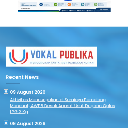
Recent News
09 August 2026
Aktivitas Mencurigakan di Surajaya Pemalang
Mencuat, AWPB Desak Aparat Usut Dugaan Oplos
LPG 3 Kg
09 August 2026