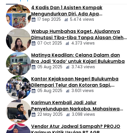
Daerah Tangkapan Air (DTA) Bendungan Sei Nongsa.
4 Kadis Dan 1 Asisten Kompak
Bersama PT McDermott Indonesia dan sejumlah pihak,
Mengundurkan Diri, Ada Apa
BP Batam menanam 400 bibit Bambu Betung dalam
17 Sep 2025
5.474 views
Pemerintahan Oloan
program Corporate Social Responsibility (CSR), Jumat
(7/8/2026). Kegiatan bertajuk “Preserving Our Water
Wabup Humbahas Kaget, Ajudannya
With Bamboo Planting: A …
Berita
Dimutasi Tiba-tiba Tanpa Alasan Oleh
Daerah
07 Oct 2025
4.373 views
Bupati
Matinya Keadilan: Celana Dalam dan
Berita
Bra Jadi ‘Kado’ untuk Kajari Bulukumba
Daerah
05 Aug 2025
3.743 views
Kantor Kejaksaan Negeri Bulukumba
Berita
Dilempari Telur dan Kotoran Sapi,
Daerah
05 Aug 2025
3.601 views
Keluarga Korban Lakalantas Tuntut
Keadilan
Karimun Kembali Jadi Jalur
Berita
Penyelundupan Narkoba, Mahasiswa
Daerah
22 May 2025
3.098 views
Desak Pemkab dan Aparat Bertindak
Tegas
Vendor Atur Jadwal Sampah? PROJO
Berita
Karimun Kritik Usulan PT AGB