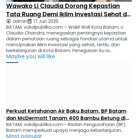
Wawako Li Claudia Dorong Kepastian
Tata Ruang Demi Iklim Investasi Sehat di
admin
17 Jun 2025
Batam
BATAM, vokalpublika.com – Wakil Wali Kota Batam, Li
Claudia Chandra, menegaskan pentingnya kepastian
dalam penataan ruang sebagai fondasi utama untuk
menciptakan iklim investasi yang sehat, tertib, dan
berkelanjutan di Kota Batam. Penegasan itu ia
Maybe you will like
sampaikan saat memimpin rapat lanjutan Forum
Penataan Ruang Daerah (FPRD) Kota Batam yang
digelar di Kantor Wali Kota Batam, Senin (16/6/2025). …
Perkuat Ketahanan Air Baku Batam, BP Batam
dan McDermott Tanam 400 Bambu Betung di
BATAM, vokalpublika.com— Badan Pengusahaan (BP)
Bendungan Sei Nongsa
Batam memperkuat upaya menjaga keberlanjutan
Most popular
sumber air baku melalui penghijauan di kawasan