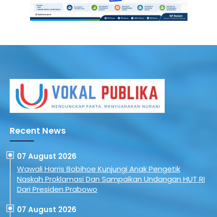
Recent News
07 August 2026
Wawali Harris Bobihoe Kunjungi Anak Pengetik
Naskah Proklamasi Dan Sampaikan Undangan HUT RI
Dari Presiden Prabowo
07 August 2026