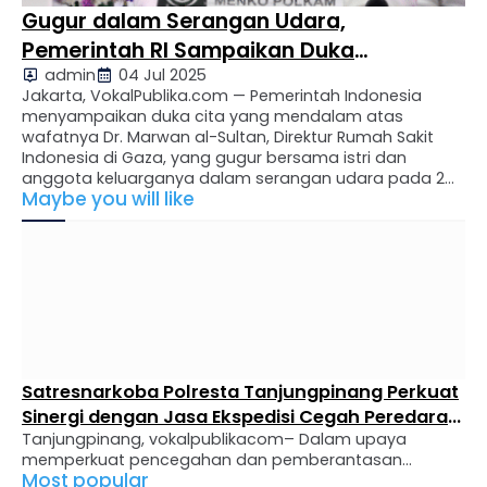
Gugur dalam Serangan Udara,
Pemerintah RI Sampaikan Duka
admin
04 Jul 2025
Mendalam atas Wafatnya Direktur RS
Jakarta, VokalPublika.com — Pemerintah Indonesia
Indonesia di Gaza
menyampaikan duka cita yang mendalam atas
wafatnya Dr. Marwan al-Sultan, Direktur Rumah Sakit
Indonesia di Gaza, yang gugur bersama istri dan
anggota keluarganya dalam serangan udara pada 2
Maybe you will like
Juli 2025. Pernyataan resmi disampaikan oleh Menteri
Koordinator Bidang Politik, Hukum, dan Keamanan
(Menko Polkam), Jenderal Polisi (Purn.) Budi Gunawan,
pada Jumat …
Satresnarkoba Polresta Tanjungpinang Perkuat
Sinergi dengan Jasa Ekspedisi Cegah Peredaran
Tanjungpinang, vokalpublikacom– Dalam upaya
Narkoba
memperkuat pencegahan dan pemberantasan
Most popular
peredaran gelap narkotika, Satuan Reserse Narkoba