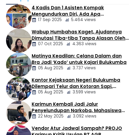
(Satresnarkoba) Polresta Tanjungpinang menggelar
4 Kadis Dan 1 Asisten Kompak
kegiatan koordinasi dan edukasi bersama sejumlah
Mengundurkan Diri, Ada Apa
perusahaan jasa ekspedisi di Kota Tanjungpinang,
17 Sep 2025
5.464 views
Pemerintahan Oloan
Kamis (06/08/2026). Kegiatan yang berlangsung di
Ruang Satresnarkoba Polresta Tanjungpinang ini
Wabup Humbahas Kaget, Ajudannya
dipimpin langsung oleh PS. Kasat Resnarkoba Polresta
Berita
Dimutasi Tiba-tiba Tanpa Alasan Oleh
Tanjungpinang, AKP Syofian Rida, S.H., M.H., dan …
Daerah
07 Oct 2025
4.363 views
Bupati
Matinya Keadilan: Celana Dalam dan
Berita
Bra Jadi ‘Kado’ untuk Kajari Bulukumba
Daerah
05 Aug 2025
3.737 views
Kantor Kejaksaan Negeri Bulukumba
Berita
Dilempari Telur dan Kotoran Sapi,
Daerah
05 Aug 2025
3.599 views
Keluarga Korban Lakalantas Tuntut
Keadilan
Karimun Kembali Jadi Jalur
Berita
Penyelundupan Narkoba, Mahasiswa
Daerah
22 May 2025
3.092 views
Desak Pemkab dan Aparat Bertindak
Tegas
Vendor Atur Jadwal Sampah? PROJO
Berita
Karimun Kritik Usulan PT AGB