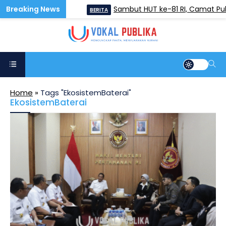
 Sugihwaras
Sambut HUT ke-81 RI, Camat Pulos
BERITA
Home
»
Tags "EkosistemBaterai"
EkosistemBaterai