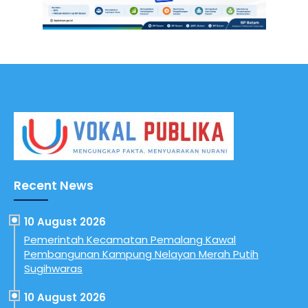
Recent News
10 August 2026
Pemerintah Kecamatan Pemalang Kawal
Pembangunan Kampung Nelayan Merah Putih
Sugihwaras
10 August 2026