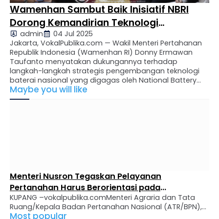
Wamenhan Sambut Baik Inisiatif NBRI
Dorong Kemandirian Teknologi
admin
04 Jul 2025
Pertahanan Lewat Industri Baterai
Jakarta, VokalPublika.com — Wakil Menteri Pertahanan
Republik Indonesia (Wamenhan RI) Donny Ermawan
Taufanto menyatakan dukungannya terhadap
langkah-langkah strategis pengembangan teknologi
baterai nasional yang digagas oleh National Battery
Maybe you will like
Research Institute (NBRI). Hal ini disampaikan usai
menerima audiensi pendiri NBRI, Prof. Dr. rer. nat. Evvy
Kartini, di kantor Kementerian Pertahanan (Kemhan RI),
Kamis (3/7/2025). Pertemuan ini membahas …
Menteri Nusron Tegaskan Pelayanan
Pertanahan Harus Berorientasi pada
KUPANG –vokalpublika.comMenteri Agraria dan Tata
Masyarakat
Ruang/Kepala Badan Pertanahan Nasional (ATR/BPN),
Most popular
Nusron Wahid, menegaskan bahwa masyarakat harus