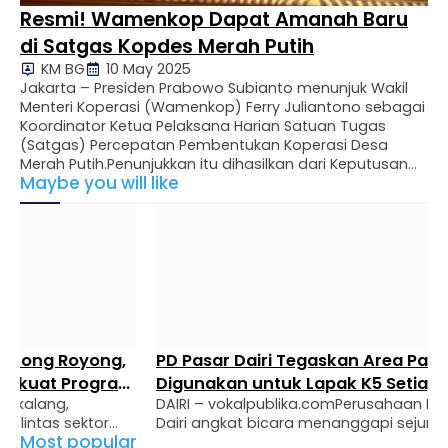
Resmi! Wamenkop Dapat Amanah Baru
di Satgas Kopdes Merah Putih
KM BG
10 May 2025
Jakarta – Presiden Prabowo Subianto menunjuk Wakil
Menteri Koperasi (Wamenkop) Ferry Juliantono sebagai
Koordinator Ketua Pelaksana Harian Satuan Tugas
(Satgas) Percepatan Pembentukan Koperasi Desa
Merah Putih.Penunjukkan itu dihasilkan dari Keputusan
Maybe you will like
Presiden (Keppres) Nomor 9 Tahun 2025 tentang
Satgas Percepatan Pembentukan Kopdes Merah Putih.
Dengan posisi ini, Kementerian Koperasi menjadi
leading sector utama dalam percepatan
pembentukan …
PD Pasar Dairi Tegaskan Area Parkir Atas
Digunakan untuk Lapak K5 Setiap Sabtu, Bukan
DAIRI – vokalpublika.comPerusahaan Daerah (PD) Pasar
Sekadar Cari Pemasukan
Dairi angkat bicara menanggapi sejumlah komentar
Most popular
yang beredar di grup WhatsApp “Dairi Tangguh” terkait