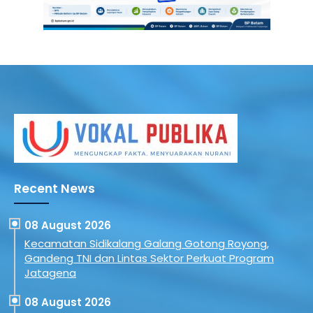
Recent News
08 August 2026
Kecamatan Sidikalang Galang Gotong Royong,
Gandeng TNI dan Lintas Sektor Perkuat Program
Jatagena
08 August 2026