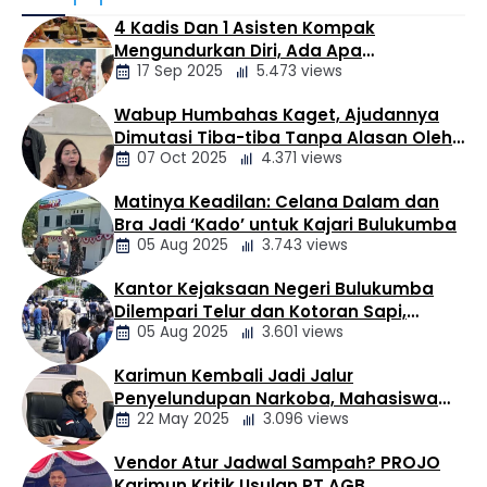
pemanfaatan area parkir atas Pasar Sidikalang yang
4 Kadis Dan 1 Asisten Kompak
setiap hari Sabtu digunakan sebagai lokasi berjualan
Mengundurkan Diri, Ada Apa
bagi pedagang kaki lima (K5). Sebelumnya, beredar
17 Sep 2025
5.473 views
Pemerintahan Oloan
komentar yang mempertanyakan kebijakan tersebut.
Salah satu akun WhatsApp menulis, “Agak lain Pasar
Wabup Humbahas Kaget, Ajudannya
Sidikalang, …
Berita
Dimutasi Tiba-tiba Tanpa Alasan Oleh
Daerah
07 Oct 2025
4.371 views
Bupati
Matinya Keadilan: Celana Dalam dan
Berita
Bra Jadi ‘Kado’ untuk Kajari Bulukumba
Daerah
05 Aug 2025
3.743 views
Kantor Kejaksaan Negeri Bulukumba
Berita
Dilempari Telur dan Kotoran Sapi,
Daerah
05 Aug 2025
3.601 views
Keluarga Korban Lakalantas Tuntut
Keadilan
Karimun Kembali Jadi Jalur
Berita
Penyelundupan Narkoba, Mahasiswa
Daerah
22 May 2025
3.096 views
Desak Pemkab dan Aparat Bertindak
Tegas
Vendor Atur Jadwal Sampah? PROJO
Berita
Karimun Kritik Usulan PT AGB