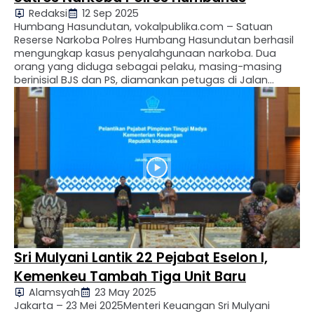
Redaksi
12 Sep 2025
Humbang Hasundutan, vokalpublika.com – Satuan
Reserse Narkoba Polres Humbang Hasundutan berhasil
mengungkap kasus penyalahgunaan narkoba. Dua
orang yang diduga sebagai pelaku, masing-masing
berinisial BJS dan PS, diamankan petugas di Jalan
Muara–Paranginan, tepatnya di Kecamatan Paranginan
Kabupaten Humbahas, pada Kamis (11/9/2025) Kedua
pelaku yang diketahui bekerja sebagai Aparatur Sipil
Negara (ASN) di jajaran Pemerintah Kabupaten
Humbahas …
Sri Mulyani Lantik 22 Pejabat Eselon I,
Kemenkeu Tambah Tiga Unit Baru
Alamsyah
23 May 2025
Jakarta – 23 Mei 2025Menteri Keuangan Sri Mulyani