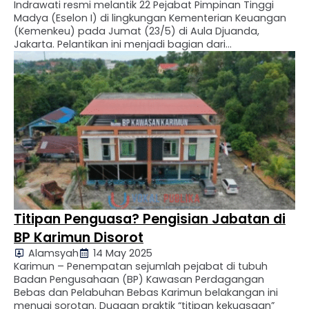
Indrawati resmi melantik 22 Pejabat Pimpinan Tinggi
Madya (Eselon I) di lingkungan Kementerian Keuangan
(Kemenkeu) pada Jumat (23/5) di Aula Djuanda,
Jakarta. Pelantikan ini menjadi bagian dari
restrukturisasi kelembagaan sesuai Perpres No. 158
Tahun 2024 dan PMK No. 124 Tahun 2024. Dalam
sambutannya, Menkeu menegaskan pentingnya peran
…
Titipan Penguasa? Pengisian Jabatan di
BP Karimun Disorot
Alamsyah
14 May 2025
Karimun – Penempatan sejumlah pejabat di tubuh
Badan Pengusahaan (BP) Kawasan Perdagangan
Bebas dan Pelabuhan Bebas Karimun belakangan ini
menuai sorotan. Dugaan praktik “titipan kekuasaan”