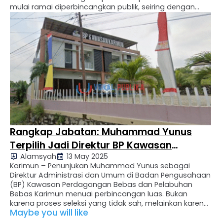
mulai ramai diperbincangkan publik, seiring dengan
proses pengisian jabatan yang dinilai tidak sepenuhnya
mencerminkan prinsip meritokrasi dan profesionalisme.
Salah satu kasus yang menjadi perhatian ialah
terpilihnya Muhammad Yunus sebagai Direktur …
Rangkap Jabatan: Muhammad Yunus
Terpilih Jadi Direktur BP Kawasan
Alamsyah
13 May 2025
Karimun, Terkesan Tak Peka Aturan
Karimun – Penunjukan Muhammad Yunus sebagai
Direktur Administrasi dan Umum di Badan Pengusahaan
(BP) Kawasan Perdagangan Bebas dan Pelabuhan
Bebas Karimun menuai perbincangan luas. Bukan
karena proses seleksi yang tidak sah, melainkan karena
Maybe you will like
status Yunus yang masih menjabat sebagai Kepala