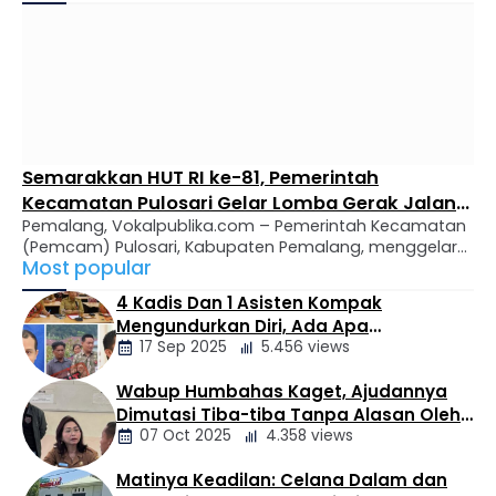
Dinas Pariwisata Kabupaten Karimun hingga saat ini. Hal
ini memunculkan pertanyaan serius terkait kepatuhan
terhadap …
Semarakkan HUT RI ke-81, Pemerintah
Kecamatan Pulosari Gelar Lomba Gerak Jalan
Pemalang, Vokalpublika.com – Pemerintah Kecamatan
Berhadiah Jutaan Rupiah
(Pemcam) Pulosari, Kabupaten Pemalang, menggelar
Most popular
Lomba Gerak Jalan dalam rangka menyemarakkan
Peringatan Hari Ulang Tahun (HUT) ke-81 Kemerdekaan
4 Kadis Dan 1 Asisten Kompak
Republik Indonesia. Langkah ini menjadi wujud
Mengundurkan Diri, Ada Apa
komitmen Pemcam Pulosari dalam mempererat tali
17 Sep 2025
5.456 views
Pemerintahan Oloan
silaturahmi sekaligus memfasilitasi ruang kebersamaan
bagi seluruh elemen masyarakat. ​Camat Pulosari
Wabup Humbahas Kaget, Ajudannya
menegaskan bahwa inisiasi kegiatan ini bertujuan untuk
Berita
Dimutasi Tiba-tiba Tanpa Alasan Oleh
membangkitkan semangat …
Daerah
07 Oct 2025
4.358 views
Bupati
Matinya Keadilan: Celana Dalam dan
Berita