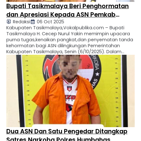
Bupati Tasikmalaya Beri Penghormatan
dan Apresiasi Kepada ASN Pemkab
Redaksi
06 Oct 2025
Tasikmalaya
Kabupaten Tasikmalaya,Vokalpublika.com – Bupati
Tasikmalaya H. Cecep Nurul Yakin memimpin upacara
purna tugas,kenaikan pangkat,dan penyematan tanda
kehormatan bagi ASN dilingkungan Pemerintahan
Kabupaten Tasikmalaya, Senin (6/10/2025). Dalam
kegiatan tersebut, sebanyak 55 ASN purna tugas, 164
ASN naik pangkat, serta 492 ASN menerima tanda
kehormatan sebagai bentuk apresiasi atas dedikasi
dan pengabdian mereka. Dalam sambutannya, Bupati
Cecep …
Dua ASN Dan Satu Pengedar Ditangkap
Satres Narkoba Polres Humbahas