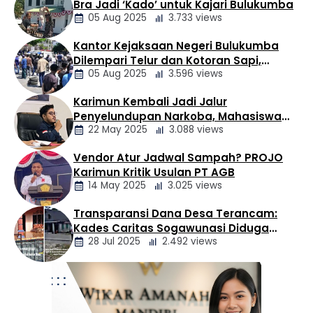
Bra Jadi ‘Kado’ untuk Kajari Bulukumba
Daerah
05 Aug 2025
3.733 views
Kantor Kejaksaan Negeri Bulukumba
Berita
Dilempari Telur dan Kotoran Sapi,
Daerah
05 Aug 2025
3.596 views
Keluarga Korban Lakalantas Tuntut
Keadilan
Karimun Kembali Jadi Jalur
Berita
Penyelundupan Narkoba, Mahasiswa
Daerah
22 May 2025
3.088 views
Desak Pemkab dan Aparat Bertindak
Tegas
Vendor Atur Jadwal Sampah? PROJO
Berita
Karimun Kritik Usulan PT AGB
Daerah
14 May 2025
3.025 views
Transparansi Dana Desa Terancam:
Berita
Kades Caritas Sogawunasi Diduga
Daerah
28 Jul 2025
2.492 views
Gelapkan Bantuan untuk Warga
Berita
Daerah