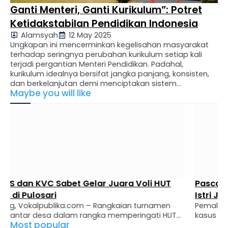
Ganti Menteri, Ganti Kurikulum”: Potret
Ketidakstabilan Pendidikan Indonesia
Alamsyah
12 May 2025
Ungkapan ini mencerminkan kegelisahan masyarakat
terhadap seringnya perubahan kurikulum setiap kali
terjadi pergantian Menteri Pendidikan. Padahal,
kurikulum idealnya bersifat jangka panjang, konsisten,
dan berkelanjutan demi menciptakan sistem
Maybe you will like
pendidikan yang stabil dan berkualitas. Sejarah Singkat
Kurikulum di Indonesia Menurut studi Alhamuddin (2014),
sistem kurikulum di Indonesia telah mengalami
berbagai perubahan sejak tahun 1947: Kurikulum Deep
Learning: …
Pasca-OTT KPK Bupati Pemalang, Sosok Sang
Istri Jadi Perbincangan Publik di Media Sosial
Pemalang, Vokalpublika.com — Sorotan publik terhadap
kasus Operasi Tangkap Tangan (OTT) yang melibatkan
Most popular
Bupati Pemalang, Anom Widiyantoro, kini merembet