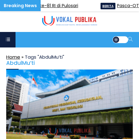
ara Voli HUT ke-81 RI di Pulosari
Pasca-OTT KPK
BERITA
Home
»
Tags "AbdulMu’ti"
AbdulMu’ti