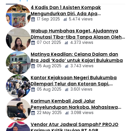
pada sosok sang istri, dr. Noor Faizah Maenofie (NFM).
4 Kadis Dan 1 Asisten Kompak
Keberadaan dan rekam jejak NFM kembali ramai
Mengundurkan Diri, Ada Apa
dibahas netizen di media sosial usai dirinya turut
17 Sep 2025
5.474 views
Pemerintahan Oloan
diamankan penyidik Komisi Pemberantas Korupsi (KPK). ​
Berdasarkan unggahan salah satu akun Facebook …
Wabup Humbahas Kaget, Ajudannya
Berita
Dimutasi Tiba-tiba Tanpa Alasan Oleh
Daerah
07 Oct 2025
4.373 views
Bupati
Matinya Keadilan: Celana Dalam dan
Berita
Bra Jadi ‘Kado’ untuk Kajari Bulukumba
Daerah
05 Aug 2025
3.743 views
Kantor Kejaksaan Negeri Bulukumba
Berita
Dilempari Telur dan Kotoran Sapi,
Daerah
05 Aug 2025
3.601 views
Keluarga Korban Lakalantas Tuntut
Keadilan
Karimun Kembali Jadi Jalur
Berita
Penyelundupan Narkoba, Mahasiswa
Daerah
22 May 2025
3.098 views
Desak Pemkab dan Aparat Bertindak
Tegas
Vendor Atur Jadwal Sampah? PROJO
Berita
Karimun Kritik Usulan PT AGB