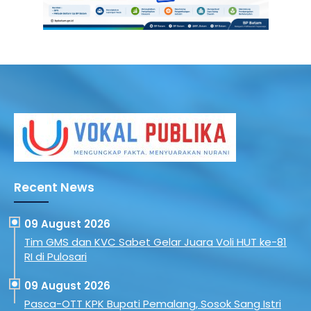
Recent News
09 August 2026
Tim GMS dan KVC Sabet Gelar Juara Voli HUT ke-81
RI di Pulosari
09 August 2026
Pasca-OTT KPK Bupati Pemalang, Sosok Sang Istri