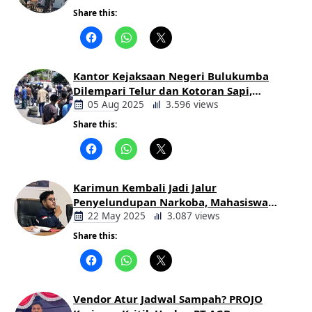
Share this:
Berita
Daerah
Kantor Kejaksaan Negeri Bulukumba
Dilempari Telur dan Kotoran Sapi,
Keluarga Korban Lakalantas Tuntut
05 Aug 2025
3.596 views
Keadilan
Share this:
Berita
Daerah
Karimun Kembali Jadi Jalur
Penyelundupan Narkoba, Mahasiswa
Desak Pemkab dan Aparat Bertindak
22 May 2025
3.087 views
Tegas
Share this:
Berita
Daerah
Vendor Atur Jadwal Sampah? PROJO