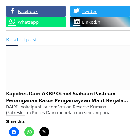
Facebook
Twitter
Whatsapp
LinkedIn
Related post
Kapolres Dairi AKBP Otniel Siahaan Pastikan
Penanganan Kasus Penganiayaan Maut Berjalan
Transparan dan Profesional
DAIRI –vokalpublika.comSatuan Reserse Kriminal
(Satreskrim) Polres Dairi menetapkan seorang pria
berinisial CT (51), pemilik sebuah kafe di Desa Kuta Buluh,
Share this:
Kecamatan Tanah Pinem, sebagai tersangka dalam perkara
dugaan tindak pidana pembunuhan dan/atau
penganiayaan yang mengakibatkan meninggal dunia.