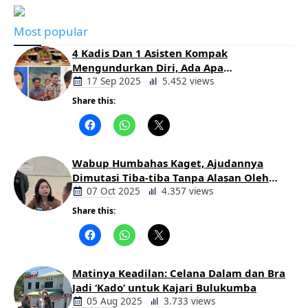
Most popular
4 Kadis Dan 1 Asisten Kompak
Mengundurkan Diri, Ada Apa
Pemerintahan Oloan
17 Sep 2025
5.452 views
Share this:
Berita
Daerah
Wabup Humbahas Kaget, Ajudannya
Dimutasi Tiba-tiba Tanpa Alasan Oleh
Bupati
07 Oct 2025
4.357 views
Share this:
Berita
Daerah
Matinya Keadilan: Celana Dalam dan Bra
Jadi ‘Kado’ untuk Kajari Bulukumba
05 Aug 2025
3.733 views