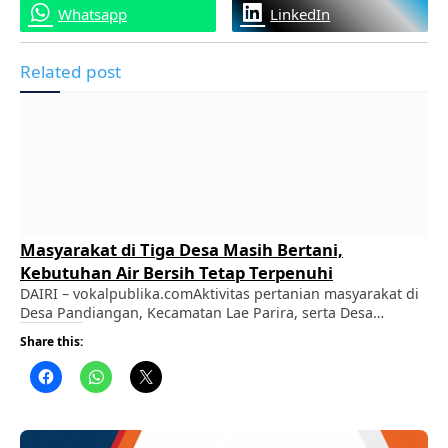
Whatsapp
LinkedIn
Related post
Masyarakat di Tiga Desa Masih Bertani,
Kebutuhan Air Bersih Tetap Terpenuhi
DAIRI – vokalpublika.comAktivitas pertanian masyarakat di
Desa Pandiangan, Kecamatan Lae Parira, serta Desa
Bongkaras dan Desa Bonian, Kecamatan Silima Pungga-
Share this:
Pungga, hingga saat ini masih berjalan seperti biasa.
Berdasarkan keterangan masyarakat dan perangkat desa,
kebutuhan air bersih untuk rumah tangga maupun
pertanian masih terpenuhi. ADVERTISEMENT Di Desa
Pandiangan, yang dihuni sekitar 1.654 jiwa atau 463 kepala
…