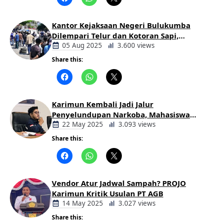
Daerah
Kantor Kejaksaan Negeri Bulukumba
Dilempari Telur dan Kotoran Sapi,
Keluarga Korban Lakalantas Tuntut
05 Aug 2025
3.600 views
Keadilan
Share this:
Berita
Daerah
Karimun Kembali Jadi Jalur
Penyelundupan Narkoba, Mahasiswa
Desak Pemkab dan Aparat Bertindak
22 May 2025
3.093 views
Tegas
Share this:
Berita
Daerah
Vendor Atur Jadwal Sampah? PROJO
Karimun Kritik Usulan PT AGB
14 May 2025
3.027 views
Share this: