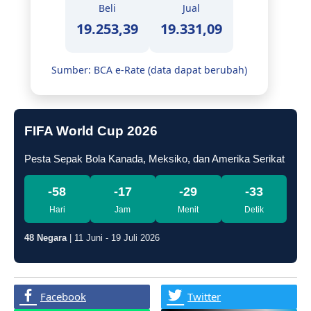
Beli
Jual
19.253,39
19.331,09
Sumber: BCA e-Rate (data dapat berubah)
FIFA World Cup 2026
Pesta Sepak Bola Kanada, Meksiko, dan Amerika Serikat
-58
-17
-29
-34
Hari
Jam
Menit
Detik
48 Negara
| 11 Juni - 19 Juli 2026
Facebook
Twitter