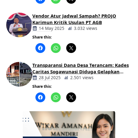
Daerah
Vendor Atur Jadwal Sampah? PROJO
Karimun Kritik Usulan PT AGB
14 May 2025
3.032 views
Share this:
Berita
Daerah
Transparansi Dana Desa Terancam: Kades
Caritas Sogawunasi Diduga Gelapkan
Bantuan untuk Warga
28 Jul 2025
2.501 views
Share this:
Berita
Daerah