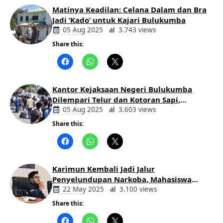
Matinya Keadilan: Celana Dalam dan Bra
Jadi ‘Kado’ untuk Kajari Bulukumba
05 Aug 2025
3.743 views
Share this:
Berita
Daerah
Kantor Kejaksaan Negeri Bulukumba
Dilempari Telur dan Kotoran Sapi,
Keluarga Korban Lakalantas Tuntut
05 Aug 2025
3.603 views
Keadilan
Share this:
Berita
Daerah
Karimun Kembali Jadi Jalur
Penyelundupan Narkoba, Mahasiswa
Desak Pemkab dan Aparat Bertindak
22 May 2025
3.100 views
Tegas
Share this:
Berita