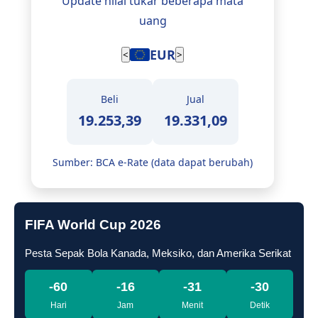
Update nilai tukar beberapa mata
uang
EUR
<
>
Beli
Jual
19.253,39
19.331,09
Sumber: BCA e-Rate (data dapat berubah)
FIFA World Cup 2026
Pesta Sepak Bola Kanada, Meksiko, dan Amerika Serikat
-60
-16
-31
-31
Hari
Jam
Menit
Detik