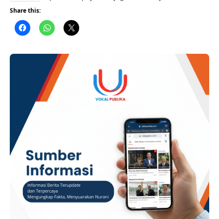
air baku melalui penghijauan di kawasan Daerah
Share this:
Tangkapan Air (DTA) Bendungan Sei Nongsa. Bersama PT
McDermott Indonesia dan sejumlah pihak, BP Batam
menanam 400 bibit Bambu Betung dalam program
Corporate Social Responsibility (CSR), Jumat (7/8/2026).
ADVERTISEMENT Kegiatan bertajuk “Preserving Our Water
With Bamboo Planting: …