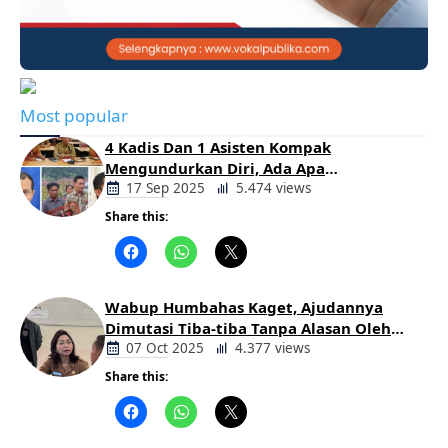
Most popular
4 Kadis Dan 1 Asisten Kompak
Mengundurkan Diri, Ada Apa
Pemerintahan Oloan
17 Sep 2025
5.474 views
Share this:
Berita
Daerah
Wabup Humbahas Kaget, Ajudannya
Dimutasi Tiba-tiba Tanpa Alasan Oleh
Bupati
07 Oct 2025
4.377 views
Share this:
Berita
Daerah