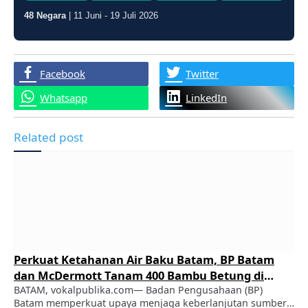
48 Negara
| 11 Juni - 19 Juli 2026
Facebook
Twitter
Whatsapp
LinkedIn
Related post
Perkuat Ketahanan Air Baku Batam, BP Batam
dan McDermott Tanam 400 Bambu Betung di
Bendungan Sei Nongsa
BATAM, vokalpublika.com— Badan Pengusahaan (BP)
Batam memperkuat upaya menjaga keberlanjutan sumber