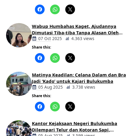
Berita
Daerah
Wabup Humbahas Kaget, Ajudannya
Dimutasi Tiba-tiba Tanpa Alasan Oleh
Bupati
07 Oct 2025
4.363 views
Share this:
Berita
Daerah
Matinya Keadilan: Celana Dalam dan Bra
Jadi ‘Kado’ untuk Kajari Bulukumba
05 Aug 2025
3.738 views
Share this:
Berita
Daerah
Kantor Kejaksaan Negeri Bulukumba
Dilempari Telur dan Kotoran Sapi,
05 Aug 2025
3.599 views