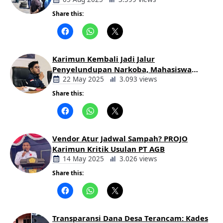
Keluarga Korban Lakalantas Tuntut
Keadilan
Share this:
Berita
Daerah
Karimun Kembali Jadi Jalur
Penyelundupan Narkoba, Mahasiswa
Desak Pemkab dan Aparat Bertindak
22 May 2025
3.093 views
Tegas
Share this:
Berita
Daerah
Vendor Atur Jadwal Sampah? PROJO
Karimun Kritik Usulan PT AGB
14 May 2025
3.026 views
Share this:
Berita
Daerah
Transparansi Dana Desa Terancam: Kades