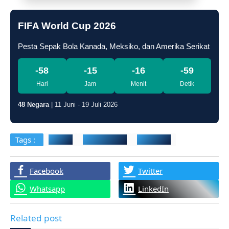
FIFA World Cup 2026
Pesta Sepak Bola Kanada, Meksiko, dan Amerika Serikat
-58
-15
-16
-60
Hari
Jam
Menit
Detik
48 Negara
| 11 Juni - 19 Juli 2026
Tags :
Gowes
Probolinggo
Ridenight
Facebook
Twitter
Whatsapp
LinkedIn
Related post