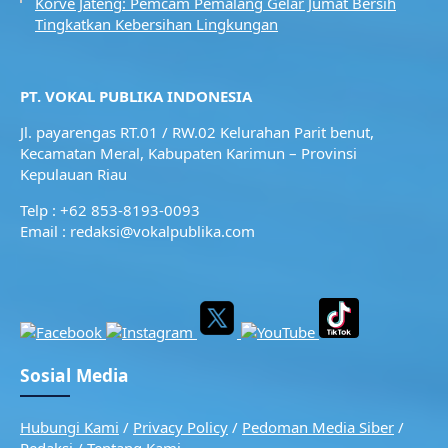
Korve Jateng: Pemcam Pemalang Gelar Jumat Bersih
Tingkatkan Kebersihan Lingkungan
PT. VOKAL PUBLIKA INDONESIA
Jl. payarengas RT.01 / RW.02
Kelurahan Parit benut,
Kecamatan Meral,
Kabupaten Karimun – Provinsi
Kepulauan Riau
Telp : +62 853-8193-0093
Email : redaksi@vokalpublika.com
Sosial Media
Hubungi Kami
/
Privacy Policy
/
Pedoman Media Siber
/