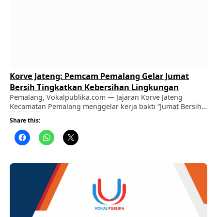
Korve Jateng: Pemcam Pemalang Gelar Jumat
Bersih Tingkatkan Kebersihan Lingkungan
Pemalang, Vokalpublika.com — Jajaran Korve Jateng
Kecamatan Pemalang menggelar kerja bakti “Jumat Bersih”
di wilayah Kecamatan Pemalang, Jumat (7/8/2026).
Share this:
ADVERTISEMENT Kegiatan ini diselenggarakan untuk
menanamkan budaya hidup sehat serta merawat
kebersihan dan kerapian lingkungan setempat. ​Dalam aksi
gotong royong tersebut, para peserta menyapu fasilitas
publik, membersihkan sampah, merapikan tanah yang
menumpuk, serta memotong rumput liar. …