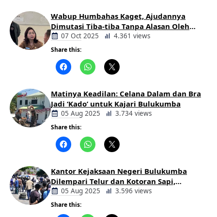
Wabup Humbahas Kaget, Ajudannya
Dimutasi Tiba-tiba Tanpa Alasan Oleh
Bupati
07 Oct 2025
4.361 views
Share this:
Berita
Daerah
Matinya Keadilan: Celana Dalam dan Bra
Jadi ‘Kado’ untuk Kajari Bulukumba
05 Aug 2025
3.734 views
Share this:
Berita
Daerah
Kantor Kejaksaan Negeri Bulukumba
Dilempari Telur dan Kotoran Sapi,
Keluarga Korban Lakalantas Tuntut
05 Aug 2025
3.596 views
Keadilan
Share this:
Berita