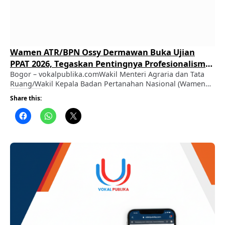
Wamen ATR/BPN Ossy Dermawan Buka Ujian
PPAT 2026, Tegaskan Pentingnya Profesionalisme
dan Integritas dalam Pelayanan Pertanahan
Bogor – vokalpublika.comWakil Menteri Agraria dan Tata
Ruang/Wakil Kepala Badan Pertanahan Nasional (Wamen
ATR/Waka BPN), Ossy Dermawan, secara resmi membuka
Share this:
Ujian Pejabat Pembuat Akta Tanah (PPAT) Tahun 2026 yang
digelar di Kantor Badan Pengembangan Sumber Daya
Manusia (BPSDM) Kementerian ATR/BPN, Cikeas, Kabupaten
Bogor, Senin (3/8/2026). ADVERTISEMENT Dalam
sambutannya, Wamen Ossy menegaskan bahwa
penyelenggaraan Ujian PPAT …