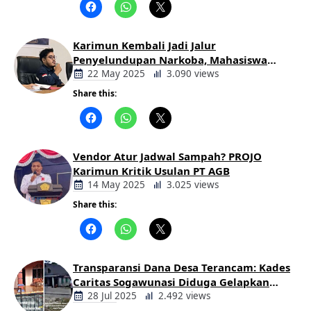
Daerah
Karimun Kembali Jadi Jalur
Penyelundupan Narkoba, Mahasiswa
Desak Pemkab dan Aparat Bertindak
22 May 2025
3.090 views
Tegas
Share this:
Berita
Daerah
Vendor Atur Jadwal Sampah? PROJO
Karimun Kritik Usulan PT AGB
14 May 2025
3.025 views
Share this:
Berita
Daerah
Transparansi Dana Desa Terancam: Kades
Caritas Sogawunasi Diduga Gelapkan
Bantuan untuk Warga
28 Jul 2025
2.492 views