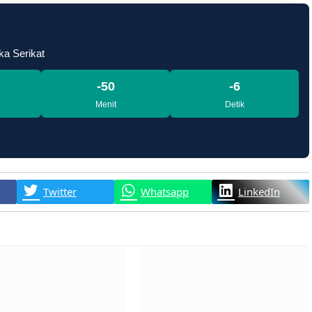
ka Serikat
-50
-8
Menit
Detik
Twitter
Whatsapp
LinkedIn