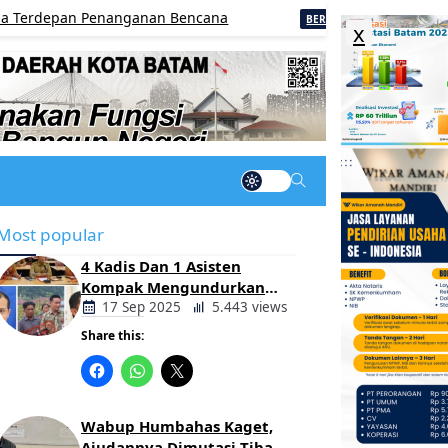
n Penanganan Bencana
Tanamkan Budaya Tertib B
BERITA
x
Most popular
4 Kadis Dan 1 Asisten
Kompak Mengundurkan
Diri, Ada Apa Pemerintahan
17 Sep 2025
5.443 views
Oloan
Share this:
Berita
Daerah
Wabup Humbahas Kaget,
Ajudannya Dimutasi Tiba-