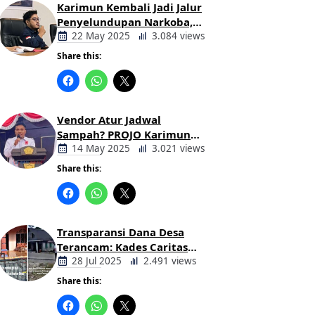
Karimun Kembali Jadi Jalur
Penyelundupan Narkoba,
Mahasiswa Desak Pemkab
22 May 2025
3.084 views
dan Aparat Bertindak Tegas
Share this:
Berita
Daerah
Vendor Atur Jadwal
Sampah? PROJO Karimun
Kritik Usulan PT AGB
14 May 2025
3.021 views
Share this:
Berita
Daerah
Transparansi Dana Desa
Terancam: Kades Caritas
Sogawunasi Diduga
28 Jul 2025
2.491 views
Gelapkan Bantuan untuk
Share this:
Warga
Berita
Daerah