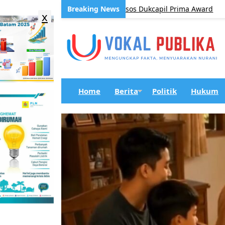
ghargaan Nasional Perlinsos Dukcapil Prima Award
BER
x
Home
Berita
Politik
Hukum