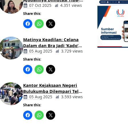
tiba Tanpa Alasan Oleh
07 Oct 2025
4.351 views
Bupati
Share this:
Berita
Daerah
Matinya Keadilan: Celana
Dalam dan Bra Jadi ‘Kado’
untuk Kajari Bulukumba
05 Aug 2025
3.729 views
Share this:
Berita
Daerah
Kantor Kejaksaan Negeri
Bulukumba Dilempari Telur
dan Kotoran Sapi, Keluarga
05 Aug 2025
3.593 views
Korban Lakalantas Tuntut
Share this:
Keadilan
Berita
Daerah